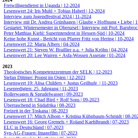
Freiwilligendienst in Uganda | 12-2024
Lesenswert 24: Iris Muhl + Tobias Haberl | 12-2024
Interview zum Jugendfestival 2024 | 11-2024
Interview mit Dr. Andrea Grünhagen | Glaube • Hoffnung • Liebe | 
Gestartet: Wintersemester in Oberursel | Interview mit Prof. Barnbro
Peter Matthias Kiehl: Superintendent in Hessen-Süd | 10-2024
Keine hohe Kunst - Bericht von Pfarrer Fritz von Hering | 10-2024
Lesenswert 22: Maria Albers | 04-2024
Lesenswert 21: Steven W. Braillier u.a. + Julia Kröhn | 04-2024
Lesenswert 20: Lee Warren + Asfa-Wossen Asserate | 01-2024
2023
Theologisches Kompetenzzentrum der SELK | 12-2023
Stefan Dittmer: Propst im Osten | 12-2023
Lesenswert 19: Alisa Childers + Justus Geilhufe | 11-2023
Lesepredigten: 25. Jahrgang | 11-2023
Bollerwagen & Sprudelwasser | 09-2023
Lesenswert 18: Chad Bird + Rolf Sons | 09-2023
Überraschend in Südafrika | 08-2023
Freizeit in der Toskana | 08-2023
Lesenswert 17: Mitch Albom + Kristina Kühnbaum-Schmidt | 08-20
Lesenswert 16: Georg Gremels + Roland Kaehlbrandt | 07-2023
ELC in Deutschland | 07-2023
Syn-AG-Frauen: Imagefilm | 07-2023