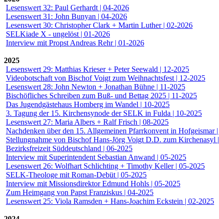
Lesenswert 32: Paul Gerhardt | 04-2026
Lesenswert 31: John Bunyan | 04-2026
Lesenswert 30: Christopher Clark + Martin Luther | 02-2026
SELKiade X - ungelöst | 01-2026
Interview mit Propst Andreas Rehr | 01-2026
2025
Lesenswert 29: Matthias Krieser + Peter Seewald | 12-2025
Videobotschaft von Bischof Voigt zum Weihnachtsfest | 12-2025
Lesenswert 28: John Newton + Jonathan Bühne | 11-2025
Bischöfliches Schreiben zum Buß- und Bettag 2025 | 11-2025
Das Jugendgästehaus Homberg im Wandel | 10-2025
3. Tagung der 15. Kirchensynode der SELK in Fulda | 10-2025
Lesenswert 27: Maria Albers + Ralf Frisch | 08-2025
Nachdenken über den 15. Allgemeinen Pfarrkonvent in Hofgeismar 
Stellungnahme von Bischof Hans-Jörg Voigt D.D. zum Kirchenasyl 
Bezirksfreizeit Süddeutschland | 06-2025
Interview mit Superintendent Sebastian Anwand | 05-2025
Lesenswert 26: Wolfhart Schlichting + Timothy Keller | 05-2025
SELK-Theologe mit Roman-Debüt | 05-2025
Interview mit Missionsdirektor Edmund Hohls | 05-2025
Zum Heimgang von Papst Franziskus | 04-2025
Lesenswert 25: Viola Ramsden + Hans-Joachim Eckstein | 02-2025
2024