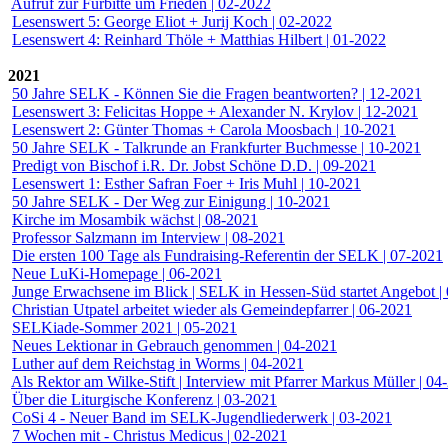
Aufruf zur Fürbitte um Frieden | 02-2022
Lesenswert 5: George Eliot + Jurij Koch | 02-2022
Lesenswert 4: Reinhard Thöle + Matthias Hilbert | 01-2022
2021
50 Jahre SELK - Können Sie die Fragen beantworten? | 12-2021
Lesenswert 3: Felicitas Hoppe + Alexander N. Krylov | 12-2021
Lesenswert 2: Günter Thomas + Carola Moosbach | 10-2021
50 Jahre SELK - Talkrunde an Frankfurter Buchmesse | 10-2021
Predigt von Bischof i.R. Dr. Jobst Schöne D.D. | 09-2021
Lesenswert 1: Esther Safran Foer + Iris Muhl | 10-2021
50 Jahre SELK - Der Weg zur Einigung | 10-2021
Kirche im Mosambik wächst | 08-2021
Professor Salzmann im Interview | 08-2021
Die ersten 100 Tage als Fundraising-Referentin der SELK | 07-2021
Neue LuKi-Homepage | 06-2021
Junge Erwachsene im Blick | SELK in Hessen-Süd startet Angebot |
Christian Utpatel arbeitet wieder als Gemeindepfarrer | 06-2021
SELKiade-Sommer 2021 | 05-2021
Neues Lektionar in Gebrauch genommen | 04-2021
Luther auf dem Reichstag in Worms | 04-2021
Als Rektor am Wilke-Stift | Interview mit Pfarrer Markus Müller | 04
Über die Liturgische Konferenz | 03-2021
CoSi 4 - Neuer Band im SELK-Jugendliederwerk | 03-2021
7 Wochen mit - Christus Medicus | 02-2021