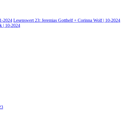
11-2024
Lesenswert 23: Jeremias Gotthelf + Corinna Wolf | 10-2024
ck | 10-2024
23