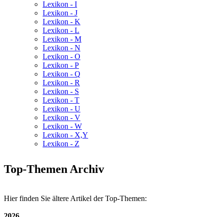
Lexikon - I
Lexikon - J
Lexikon - K
Lexikon - L
Lexikon - M
Lexikon - N
Lexikon - O
Lexikon - P
Lexikon - Q
Lexikon - R
Lexikon - S
Lexikon - T
Lexikon - U
Lexikon - V
Lexikon - W
Lexikon - X,Y
Lexikon - Z
Top-Themen Archiv
Hier finden Sie ältere Artikel der Top-Themen:
2026