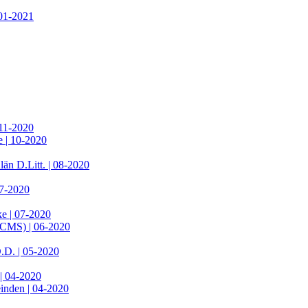
 01-2021
 11-2020
e | 10-2020
än D.Litt. | 08-2020
07-2020
ke | 07-2020
LCMS) | 06-2020
.D. | 05-2020
 | 04-2020
einden | 04-2020