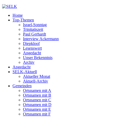
Home
Top-Themen
Israel-Sonntag
Trinitatiszeit
Paul Gerhardt
Interview Ackermann
Diepkloof
Lesenswert
Angedacht
Unser Bekenntnis
Archiv
Angedacht
SELK-Aktuell
Aktueller Monat
Aktuell-Archiv
Gemeinden
Ortsnamen mit A
Ortsnamen mit B
Ortsnamen mit C
Ortsnamen mit D
Ortsnamen mit E
Ortsnamen mit F