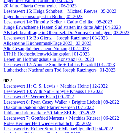
Jugendfestival in Northeim | 06-2023
20 Jahre Charta Oecumenica | 06-2023
Lesenswert 15: Helga Schubert + Michael Reeves | 05-2023
Jugendmissionsprojekt in Berlin | 05-2023
Lesenswert 14: Timothy Keller + Cathy Gohlke | 05-2023
Junge Erwachsene Hessen-Süd starten ins dritte Jahr | 04-2023
Als Lehrbeauftragte in Oberursel: Dr. Andrea Grünhagen | 03-2023
Lesenswert 13: Bo Giertz + Joseph Ratzinger | 03-2023
Allgemeine KirchenmusikTage 2023 | 03-2023
Alte Gesangbücher - neue Nutzung | 02-2023
LThH: Hochschulentwicklungsplan | 01-2023
Leben im Hoffnungshaus in Konstanz | 01-2023
Lesenswert 12: Annette Spratte + Tobias Petzoldt | 01-2023
Lutherischer Nachruf zum Tod Joseph Ratzingers | 01-2023
2022
Lesenswert 11: C. S. Lewis + Matthias Heine | 12-2022
Lesenswert 10: Willi Näf + Sibylle Knauss | 10-2022
Lesenswert 9: Werner Klän | 09-2022
Lesenswert 8: Ryan Casey Waller + Brigitte Liebelt | 08-2022
Diakonin/Diakon oder Pfarrer werden | 07-2022
Jubiläumsbriefmarken: 50 Jahre SELK | 07-2022
Lesenswert 7: Gottfried Martens + Matthias Krieser | 06-2022
Rotes Berliner Heft wieder erhältlich | 05-2022
Lesenswert 6: Reiner Strunk + Michael Ignatieff | 04-2022