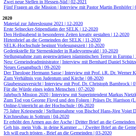
Zwei neue Stellen in Hessen-Süd | 02-2021
Fünf Fragen an die Mission | Interview mit Pastor Martin Benhöfer |
2020
Material zur Jahreslosung 2021 | 12-2020
Erste Selnecker-Stipendiatin der SELK | 12-2020
Den Heiligabend in besonderen Zeiten kreativ gestalten | 12-2020
Hirtenbrief an die Gemeinden der SELK | 11-2020
SELK-Hochschule beginnt Vorlesungszeit | 10-2020
Gedenkstelle für Sternenkinder in Radevormwald | 10-2020
Stellungnahme zum gegenwärtigen islamistischen Terror in Europa |
Neu: Gemeindeadministrator | Interview mit Bernhard Daniel Schütz
Neues Gesangbuch | 09-2020
Der Theologe Hermann Sasse | Interview mit Prof. i.R. Dr. Werner Kl
Zum Verhältnis von Judentum und Kirche | 08-2020
Glaubenszuversicht | Interview mit Prof. Dr. Christoph Barnbrock | 
Für die Würde eines jeden Menschen | 07-2020
Jahrbuch Mission 2020 | Interview mit Superintendent Markus Nietz
Zum Tod von George Floyd und den Folgen | Präses Dr. Harrison (
Online-Unterricht an der Hochschule | 06-2020
75 Jahre Kriegsende | Stellungnahme von Bischof Hans-Jörg Voigt D
Kirchneubau in Sottrum | 04-2020
Er erhöht den Armen aus der Asche | Dritter Brief an die Gemeinden
Geh hin, mein Volk, in deine Kammer ... | Zweiter Brief an die Gem
Ich will euch trösten - Brief an die Gemeinden | 03-2020