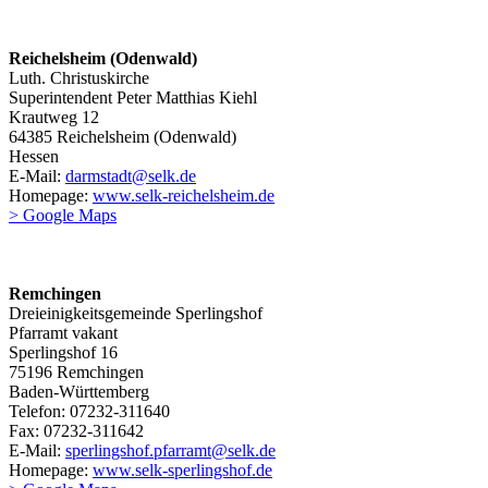
Reichelsheim (Odenwald)
Luth. Christuskirche
Superintendent Peter Matthias Kiehl
Krautweg 12
64385 Reichelsheim (Odenwald)
Hessen
E-Mail:
darmstadt@selk.de
Homepage:
www.selk-reichelsheim.de
> Google Maps
Remchingen
Dreieinigkeitsgemeinde Sperlingshof
Pfarramt vakant
Sperlingshof 16
75196 Remchingen
Baden-Württemberg
Telefon: 07232-311640
Fax: 07232-311642
E-Mail:
sperlingshof.pfarramt@selk.de
Homepage:
www.selk-sperlingshof.de