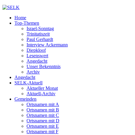
Home
Top-Themen
Israel-Sonntag
Trinitatiszeit
Paul Gerhardt
Interview Ackermann
Diepkloof
Lesenswert
Angedacht
Unser Bekenntnis
Archiv
Angedacht
SELK-Aktuell
Aktueller Monat
Aktuell-Archiv
Gemeinden
Ortsnamen mit A
Ortsnamen mit B
Ortsnamen mit C
Ortsnamen mit D
Ortsnamen mit E
Ortsnamen mit F