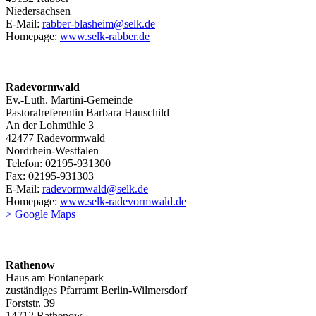
Niedersachsen
E-Mail:
rabber-blasheim@selk.de
Homepage:
www.selk-rabber.de
Radevormwald
Ev.-Luth. Martini-Gemeinde
Pastoralreferentin Barbara Hauschild
An der Lohmühle 3
42477 Radevormwald
Nordrhein-Westfalen
Telefon: 02195-931300
Fax: 02195-931303
E-Mail:
radevormwald@selk.de
Homepage:
www.selk-radevormwald.de
> Google Maps
Rathenow
Haus am Fontanepark
zuständiges Pfarramt Berlin-Wilmersdorf
Forststr. 39
14712 Rathenow