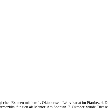
ogischen Examen mit dem 1. Oktober sein Lehrvikariat im Pfarrbezirk
arrbezirks, fungiert als Mentor. Am Sonntag, 7. Oktober, wurde Tüchs