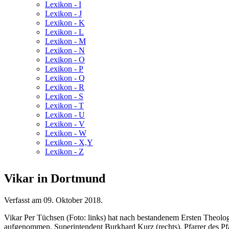
Lexikon - I
Lexikon - J
Lexikon - K
Lexikon - L
Lexikon - M
Lexikon - N
Lexikon - O
Lexikon - P
Lexikon - Q
Lexikon - R
Lexikon - S
Lexikon - T
Lexikon - U
Lexikon - V
Lexikon - W
Lexikon - X,Y
Lexikon - Z
Vikar in Dortmund
Verfasst am
09. Oktober 2018
.
Vikar Per Tüchsen (Foto: links) hat nach bestandenem Ersten Theol
aufgenommen. Superintendent Burkhard Kurz (rechts), Pfarrer des Pf