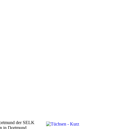
 Dortmund der SELK
en in Dortmund