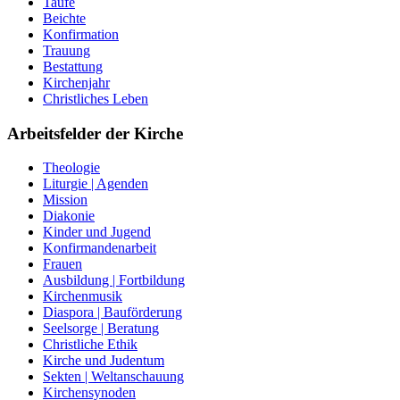
Taufe
Beichte
Konfirmation
Trauung
Bestattung
Kirchenjahr
Christliches Leben
Arbeitsfelder der Kirche
Theologie
Liturgie | Agenden
Mission
Diakonie
Kinder und Jugend
Konfirmandenarbeit
Frauen
Ausbildung | Fortbildung
Kirchenmusik
Diaspora | Bauförderung
Seelsorge | Beratung
Christliche Ethik
Kirche und Judentum
Sekten | Weltanschauung
Kirchensynoden