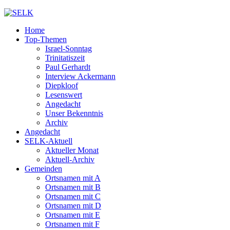
Home
Top-Themen
Israel-Sonntag
Trinitatiszeit
Paul Gerhardt
Interview Ackermann
Diepkloof
Lesenswert
Angedacht
Unser Bekenntnis
Archiv
Angedacht
SELK-Aktuell
Aktueller Monat
Aktuell-Archiv
Gemeinden
Ortsnamen mit A
Ortsnamen mit B
Ortsnamen mit C
Ortsnamen mit D
Ortsnamen mit E
Ortsnamen mit F