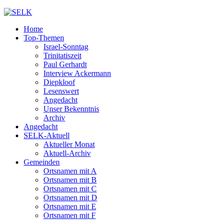
Home
Top-Themen
Israel-Sonntag
Trinitatiszeit
Paul Gerhardt
Interview Ackermann
Diepkloof
Lesenswert
Angedacht
Unser Bekenntnis
Archiv
Angedacht
SELK-Aktuell
Aktueller Monat
Aktuell-Archiv
Gemeinden
Ortsnamen mit A
Ortsnamen mit B
Ortsnamen mit C
Ortsnamen mit D
Ortsnamen mit E
Ortsnamen mit F