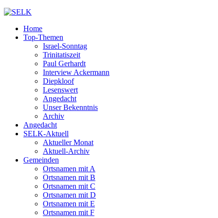
Home
Top-Themen
Israel-Sonntag
Trinitatiszeit
Paul Gerhardt
Interview Ackermann
Diepkloof
Lesenswert
Angedacht
Unser Bekenntnis
Archiv
Angedacht
SELK-Aktuell
Aktueller Monat
Aktuell-Archiv
Gemeinden
Ortsnamen mit A
Ortsnamen mit B
Ortsnamen mit C
Ortsnamen mit D
Ortsnamen mit E
Ortsnamen mit F