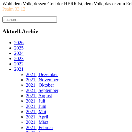
Wohl dem Volk, dessen Gott der HERR ist, dem Volk, das er zum Erb
Psalm 33,12
Aktuell-Archiv
2026
2025
2024
2023
2022
2021
2021 | Dezember
2021 | November
2021 | Oktober
2021 | September
2021 | August
2021 | Juli
2021 | Juni
2021 | Mai
2021 | April
2021 | März
2021 | Februar