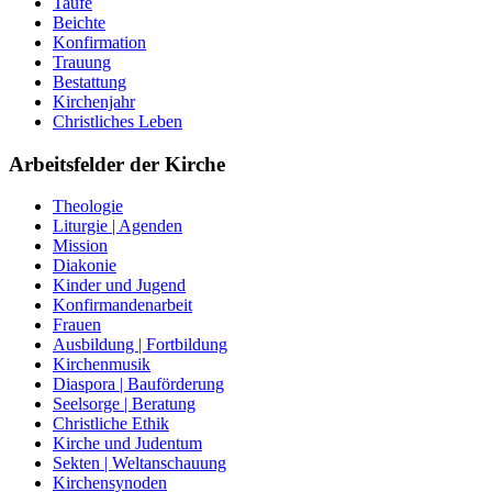
Taufe
Beichte
Konfirmation
Trauung
Bestattung
Kirchenjahr
Christliches Leben
Arbeitsfelder der Kirche
Theologie
Liturgie | Agenden
Mission
Diakonie
Kinder und Jugend
Konfirmandenarbeit
Frauen
Ausbildung | Fortbildung
Kirchenmusik
Diaspora | Bauförderung
Seelsorge | Beratung
Christliche Ethik
Kirche und Judentum
Sekten | Weltanschauung
Kirchensynoden