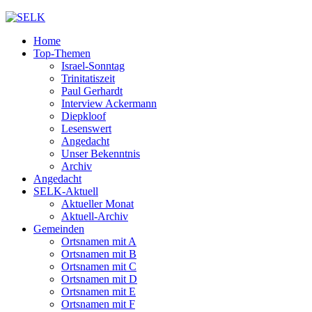
Home
Top-Themen
Israel-Sonntag
Trinitatiszeit
Paul Gerhardt
Interview Ackermann
Diepkloof
Lesenswert
Angedacht
Unser Bekenntnis
Archiv
Angedacht
SELK-Aktuell
Aktueller Monat
Aktuell-Archiv
Gemeinden
Ortsnamen mit A
Ortsnamen mit B
Ortsnamen mit C
Ortsnamen mit D
Ortsnamen mit E
Ortsnamen mit F