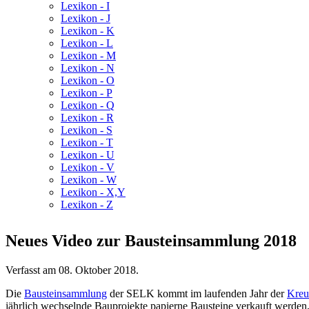
Lexikon - I
Lexikon - J
Lexikon - K
Lexikon - L
Lexikon - M
Lexikon - N
Lexikon - O
Lexikon - P
Lexikon - Q
Lexikon - R
Lexikon - S
Lexikon - T
Lexikon - U
Lexikon - V
Lexikon - W
Lexikon - X,Y
Lexikon - Z
Neues Video zur Bausteinsammlung 2018
Verfasst am
08. Oktober 2018
.
Die
Bausteinsammlung
der SELK kommt im laufenden Jahr der
Kreu
jährlich wechselnde Bauprojekte papierne Bausteine verkauft werden