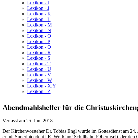
Lexikon - I
Lexikon - J
Lexikon - K
Lexikon - L
Lexikon - M
Lexikon - N
Lexikon - O
Lexikon - P
Lexikon - Q
Lexikon - R
Lexikon - S
Lexikon - T
Lexikon - U
Lexikon - V
Lexikon - W
Lexikon - X,Y
Lexikon - Z
Abendmahlshelfer für die Christuskirche
Verfasst am
25. Juni 2018
.
Der Kirchenvorsteher Dr. Tobias Engl wurde im Gottesdienst am 24. 
er mit Superintendent i.R. Wolfgang Schillhahn (Oberursel), der den 