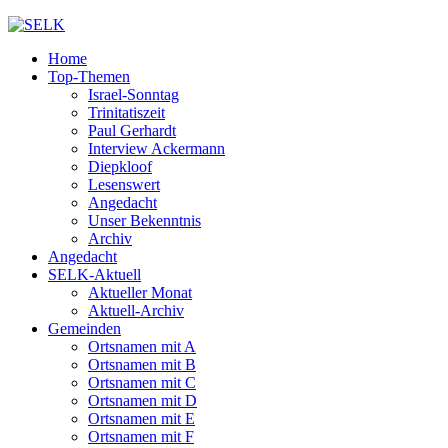
Home
Top-Themen
Israel-Sonntag
Trinitatiszeit
Paul Gerhardt
Interview Ackermann
Diepkloof
Lesenswert
Angedacht
Unser Bekenntnis
Archiv
Angedacht
SELK-Aktuell
Aktueller Monat
Aktuell-Archiv
Gemeinden
Ortsnamen mit A
Ortsnamen mit B
Ortsnamen mit C
Ortsnamen mit D
Ortsnamen mit E
Ortsnamen mit F