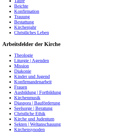
Taufe
Beichte
Konfirmation
Trauung
Bestattung
Kirchenjahr
Christliches Leben
Arbeitsfelder der Kirche
Theologie
Liturgie | Agenden
Mission
Diakonie
Kinder und Jugend
Konfirmandenarbeit
Frauen
Ausbildung | Fortbildung
Kirchenmusik
Diaspora | Bauförderung
Seelsorge | Beratung
Christliche Ethik
Kirche und Judentum
Sekten | Weltanschauung
Kirchensynoden