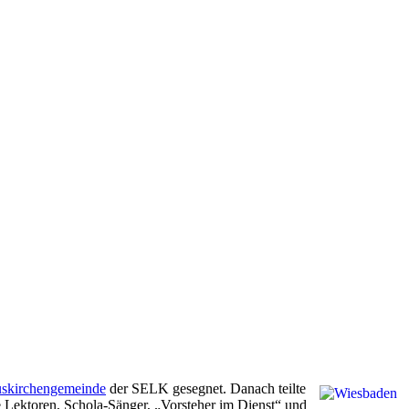
uskirchengemeinde
der SELK gesegnet. Danach teilte
ie Lektoren, Schola-Sänger, „Vorsteher im Dienst“ und