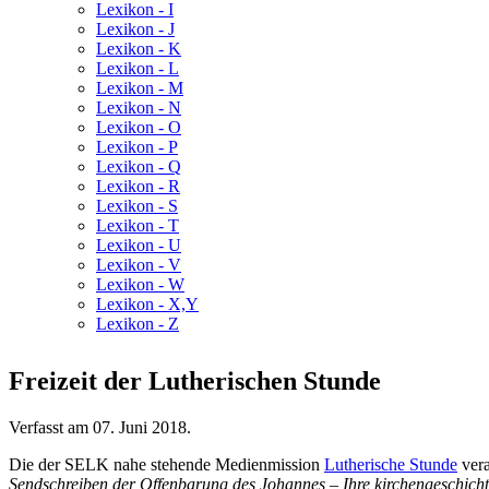
Lexikon - I
Lexikon - J
Lexikon - K
Lexikon - L
Lexikon - M
Lexikon - N
Lexikon - O
Lexikon - P
Lexikon - Q
Lexikon - R
Lexikon - S
Lexikon - T
Lexikon - U
Lexikon - V
Lexikon - W
Lexikon - X,Y
Lexikon - Z
Freizeit der Lutherischen Stunde
Verfasst am
07. Juni 2018
.
Die der SELK nahe stehende Medienmission
Lutherische Stunde
vera
Sendschreiben der Offenbarung des Johannes – Ihre kirchengeschicht