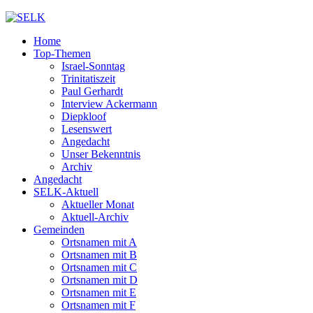
Home
Top-Themen
Israel-Sonntag
Trinitatiszeit
Paul Gerhardt
Interview Ackermann
Diepkloof
Lesenswert
Angedacht
Unser Bekenntnis
Archiv
Angedacht
SELK-Aktuell
Aktueller Monat
Aktuell-Archiv
Gemeinden
Ortsnamen mit A
Ortsnamen mit B
Ortsnamen mit C
Ortsnamen mit D
Ortsnamen mit E
Ortsnamen mit F