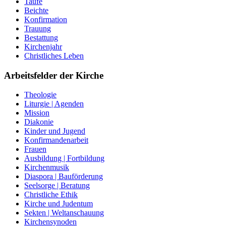
Taufe
Beichte
Konfirmation
Trauung
Bestattung
Kirchenjahr
Christliches Leben
Arbeitsfelder der Kirche
Theologie
Liturgie | Agenden
Mission
Diakonie
Kinder und Jugend
Konfirmandenarbeit
Frauen
Ausbildung | Fortbildung
Kirchenmusik
Diaspora | Bauförderung
Seelsorge | Beratung
Christliche Ethik
Kirche und Judentum
Sekten | Weltanschauung
Kirchensynoden