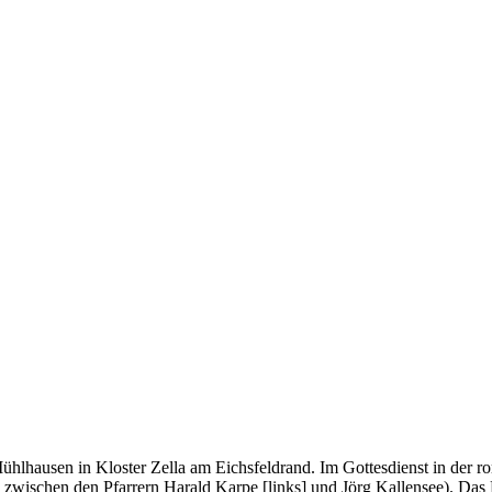
lhausen in Kloster Zella am Eichsfeldrand. Im Gottesdienst in der r
 zwischen den Pfarrern Harald Karpe [links] und Jörg Kallensee). Das 