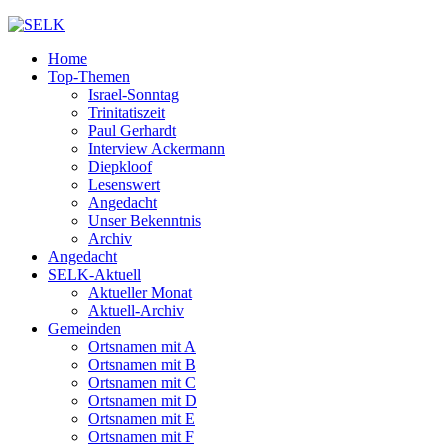
Home
Top-Themen
Israel-Sonntag
Trinitatiszeit
Paul Gerhardt
Interview Ackermann
Diepkloof
Lesenswert
Angedacht
Unser Bekenntnis
Archiv
Angedacht
SELK-Aktuell
Aktueller Monat
Aktuell-Archiv
Gemeinden
Ortsnamen mit A
Ortsnamen mit B
Ortsnamen mit C
Ortsnamen mit D
Ortsnamen mit E
Ortsnamen mit F