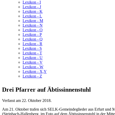
Lexikon - I
Lexikon - J
Lexikon - K
Lexikon - L
Lexikon - M
Lexikon - N
Lexikon - O
Lexikon - P
Lexikon - Q
Lexikon - R
Lexikon - S
Lexikon - T
Lexikon - U
Lexikon - V
Lexikon - W
Lexikon - X,Y
Lexikon - Z
Drei Pfarrer auf Äbtissinnenstuhl
Verfasst am
22. Oktober 2018
.
Am 21. Oktober trafen sich SELK-Gemeindeglieder aus Erfurt und Müh
(Steinbach-Hallenberg, im Foto auf dem Äbtissinnenstuhl in der Mitte