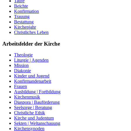
Taufe
Beichte
Konfirmation
Trauung
Bestattung
Kirchenjahr
Christliches Leben
Arbeitsfelder der Kirche
Theologie
Liturgie | Agenden
Mission
Diakonie
Kinder und Jugend
Konfirmandenarbeit
Frauen
Ausbildung | Fortbildung
Kirchenmusik
Diaspora | Bauförderung
Seelsorge | Beratung
Christliche Ethik
Kirche und Judentum
Sekten | Weltanschauung
Kirchensynoden