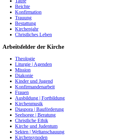
Taufe
Beichte
Konfirmation
Trauung
Bestattung
Kirchenjahr
Christliches Leben
Arbeitsfelder der Kirche
Theologie
Liturgie | Agenden
Mission
Diakonie
Kinder und Jugend
Konfirmandenarbeit
Frauen
Ausbildung | Fortbildung
Kirchenmusik
Diaspora | Bauförderung
Seelsorge | Beratung
Christliche Ethik
Kirche und Judentum
Sekten | Weltanschauung
Kirchensynoden