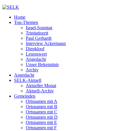
Home
Top-Themen
Israel-Sonntag
Trinitatiszeit
Paul Gerhardt
Interview Ackermann
Diepkloof
Lesenswert
Angedacht
Unser Bekenntnis
Archiv
Angedacht
SELK-Aktuell
Aktueller Monat
Aktuell-Archiv
Gemeinden
Ortsnamen mit A
Ortsnamen mit B
Ortsnamen mit C
Ortsnamen mit D
Ortsnamen mit E
Ortsnamen mit F