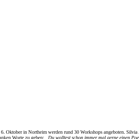
. Oktober in Northeim werden rund 30 Workshops angeboten. Silvia J
danken Worte zu geben:
„Du wolltest schon immer mal gerne einen Poet