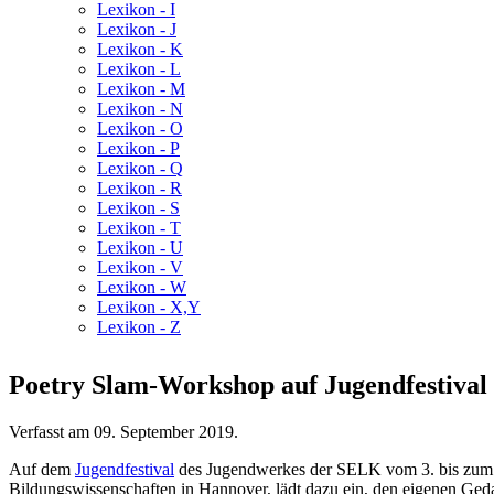
Lexikon - I
Lexikon - J
Lexikon - K
Lexikon - L
Lexikon - M
Lexikon - N
Lexikon - O
Lexikon - P
Lexikon - Q
Lexikon - R
Lexikon - S
Lexikon - T
Lexikon - U
Lexikon - V
Lexikon - W
Lexikon - X,Y
Lexikon - Z
Poetry Slam-Workshop auf Jugendfestival
Verfasst am
09. September 2019
.
Auf dem
Jugendfestival
des Jugendwerkes der SELK vom 3. bis zum 6
Bildungswissenschaften in Hannover, lädt dazu ein, den eigenen Ge