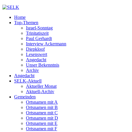
Home
Top-Themen
Israel-Sonntag
Trinitatiszeit
Paul Gerhardt
Interview Ackermann
Diepkloof
Lesenswert
Angedacht
Unser Bekenntnis
Archiv
Angedacht
SELK-Aktuell
Aktueller Monat
Aktuell-Archiv
Gemeinden
Ortsnamen mit A
Ortsnamen mit B
Ortsnamen mit C
Ortsnamen mit D
Ortsnamen mit E
Ortsnamen mit F