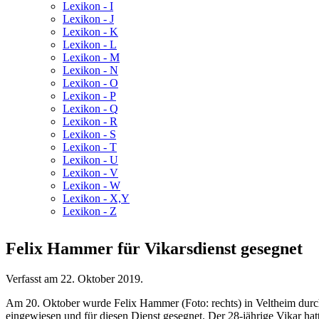
Lexikon - I
Lexikon - J
Lexikon - K
Lexikon - L
Lexikon - M
Lexikon - N
Lexikon - O
Lexikon - P
Lexikon - Q
Lexikon - R
Lexikon - S
Lexikon - T
Lexikon - U
Lexikon - V
Lexikon - W
Lexikon - X,Y
Lexikon - Z
Felix Hammer für Vikarsdienst gesegnet
Verfasst am
22. Oktober 2019
.
Am 20. Oktober wurde Felix Hammer (Foto: rechts) in Veltheim durch 
eingewiesen und für diesen Dienst gesegnet. Der 28-jährige Vikar h