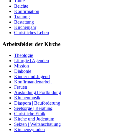
Taufe
Beichte
Konfirmation
Trauung
Bestattung
Kirchenjahr
Christliches Leben
Arbeitsfelder der Kirche
Theologie
Liturgie | Agenden
Mission
Diakonie
Kinder und Jugend
Konfirmandenarbeit
Frauen
Ausbildung | Fortbildung
Kirchenmusik
Diaspora | Bauförderung
Seelsorge | Beratung
Christliche Ethik
Kirche und Judentum
Sekten | Weltanschauung
Kirchensynoden