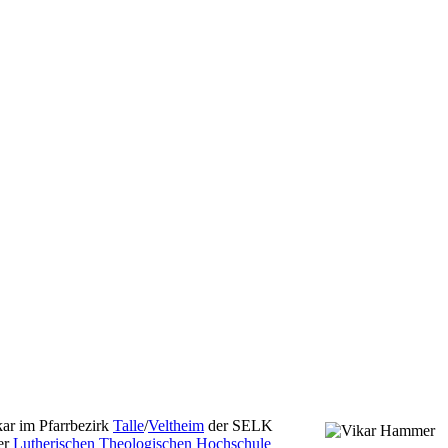
kar im Pfarrbezirk
Talle
/
Veltheim
der SELK
er
Lutherischen Theologischen Hochschule