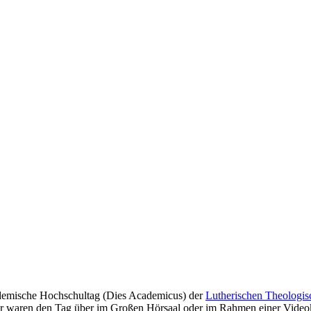
ademische Hochschultag (Dies Academicus) der
Lutherischen Theologis
 waren den Tag über im Großen Hörsaal oder im Rahmen einer Videokon