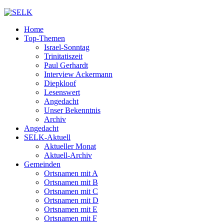
Home
Top-Themen
Israel-Sonntag
Trinitatiszeit
Paul Gerhardt
Interview Ackermann
Diepkloof
Lesenswert
Angedacht
Unser Bekenntnis
Archiv
Angedacht
SELK-Aktuell
Aktueller Monat
Aktuell-Archiv
Gemeinden
Ortsnamen mit A
Ortsnamen mit B
Ortsnamen mit C
Ortsnamen mit D
Ortsnamen mit E
Ortsnamen mit F