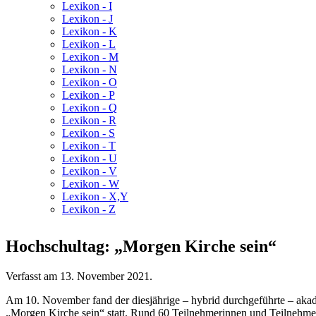
Lexikon - I
Lexikon - J
Lexikon - K
Lexikon - L
Lexikon - M
Lexikon - N
Lexikon - O
Lexikon - P
Lexikon - Q
Lexikon - R
Lexikon - S
Lexikon - T
Lexikon - U
Lexikon - V
Lexikon - W
Lexikon - X,Y
Lexikon - Z
Hochschultag: „Morgen Kirche sein“
Verfasst am
13. November 2021
.
Am 10. November fand der diesjährige – hybrid durchgeführte – ak
„Morgen Kirche sein“ statt. Rund 60 Teilnehmerinnen und Teilnehmer