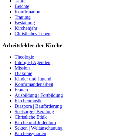
Taufe
Beichte
Konfirmation
Trauung
Bestattung
Kirchenjahr
Christliches Leben
Arbeitsfelder der Kirche
Theologie
Liturgie | Agenden
Mission
Diakonie
Kinder und Jugend
Konfirmandenarbeit
Frauen
Ausbildung | Fortbildung
Kirchenmusik
Diaspora | Bauförderung
Seelsorge | Beratung
Christliche Ethik
Kirche und Judentum
Sekten | Weltanschauung
Kirchensynoden