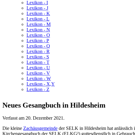
Lexikon - I
Lexikon - J
Lexikon - K
Lexikon - L
Lexikon - M
Lexikon - N
Lexikon - O
Lexikon - P
Lexikon - Q
Lexikon - R
Lexikon - S
Lexikon - T
Lexikon - U
Lexikon - V
Lexikon - W
Lexikon - X,Y
Lexikon - Z
Neues Gesangbuch in Hildesheim
Verfasst am
20. Dezember 2021
.
Die kleine
Zachäusgemeinde
der SELK in Hildesheim hat anlässlich 
Kirchengesangbuch der SELK (ELKG²) gottesdienstlich in Gebrauch 