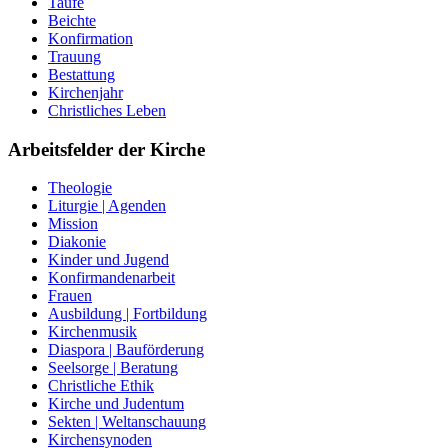
Taufe
Beichte
Konfirmation
Trauung
Bestattung
Kirchenjahr
Christliches Leben
Arbeitsfelder der Kirche
Theologie
Liturgie | Agenden
Mission
Diakonie
Kinder und Jugend
Konfirmandenarbeit
Frauen
Ausbildung | Fortbildung
Kirchenmusik
Diaspora | Bauförderung
Seelsorge | Beratung
Christliche Ethik
Kirche und Judentum
Sekten | Weltanschauung
Kirchensynoden