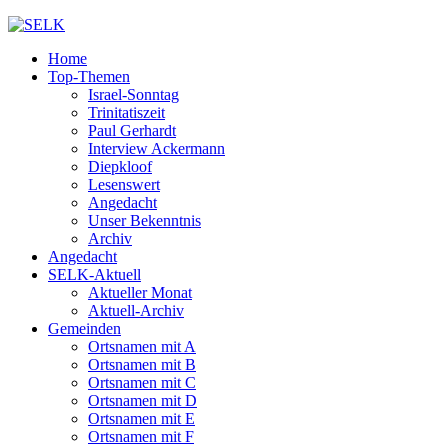
Home
Top-Themen
Israel-Sonntag
Trinitatiszeit
Paul Gerhardt
Interview Ackermann
Diepkloof
Lesenswert
Angedacht
Unser Bekenntnis
Archiv
Angedacht
SELK-Aktuell
Aktueller Monat
Aktuell-Archiv
Gemeinden
Ortsnamen mit A
Ortsnamen mit B
Ortsnamen mit C
Ortsnamen mit D
Ortsnamen mit E
Ortsnamen mit F