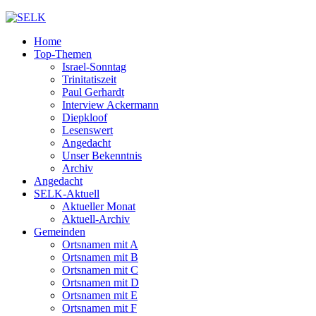
Home
Top-Themen
Israel-Sonntag
Trinitatiszeit
Paul Gerhardt
Interview Ackermann
Diepkloof
Lesenswert
Angedacht
Unser Bekenntnis
Archiv
Angedacht
SELK-Aktuell
Aktueller Monat
Aktuell-Archiv
Gemeinden
Ortsnamen mit A
Ortsnamen mit B
Ortsnamen mit C
Ortsnamen mit D
Ortsnamen mit E
Ortsnamen mit F