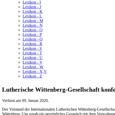
Lexikon - I
Lexikon - J
Lexikon - K
Lexikon - L
Lexikon - M
Lexikon - N
Lexikon - O
Lexikon - P
Lexikon - Q
Lexikon - R
Lexikon - S
Lexikon - T
Lexikon - U
Lexikon - V
Lexikon - W
Lexikon - X,Y
Lexikon - Z
Lutherische Wittenberg-Gesellschaft konfe
Verfasst am
09. Januar 2020
.
Der Vorstand der Internationalen Lutherischen Wittenberg-Gesellscha
Wittenberg. Um vorab ein persönliches Gespräch mit dem Verwaltungsd