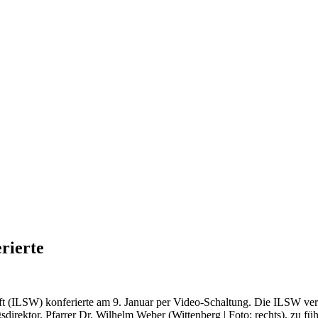
rierte
ft (ILSW) konferierte am 9. Januar per Video-Schaltung. Die ILSW ver
irektor, Pfarrer Dr. Wilhelm Weber (Wittenberg | Foto: rechts), zu fü