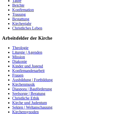
Taufe
Beichte
Konfirmation
Trauung
Bestattung
Kirchenjahr
Christliches Leben
Arbeitsfelder der Kirche
Theologie
Liturgie | Agenden
Mission
Diakonie
Kinder und Jugend
Konfirmandenarbeit
Frauen
Ausbildung | Fortbildung
Kirchenmusik
Diaspora | Bauförderung
Seelsorge | Beratung
Christliche Ethik
Kirche und Judentum
Sekten | Weltanschauung
Kirchensynoden