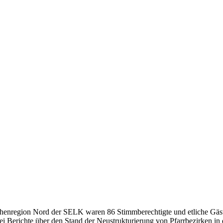
rchenregion Nord der SELK waren 86 Stimmberechtigte und etliche Gä
ei Berichte über den Stand der Neustrukturierung von Pfarrbezirken i