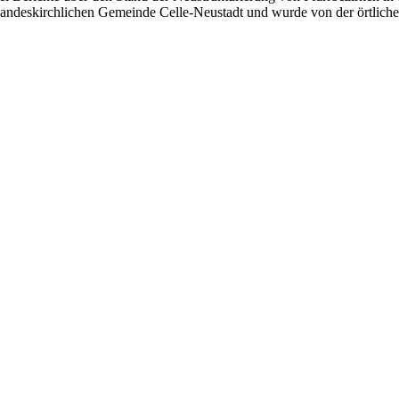
landeskirchlichen Gemeinde Celle-Neustadt und wurde von der örtli