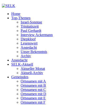
Home
Top-Themen
Israel-Sonntag
Trinitatiszeit
Paul Gerhardt
Interview Ackermann
Diepkloof
Lesenswert
Angedacht
Unser Bekenntnis
Archiv
Angedacht
SELK-Aktuell
Aktueller Monat
Aktuell-Archiv
Gemeinden
Ortsnamen mit A
Ortsnamen mit B
Ortsnamen mit C
Ortsnamen mit D
Ortsnamen mit E
Ortsnamen mit F