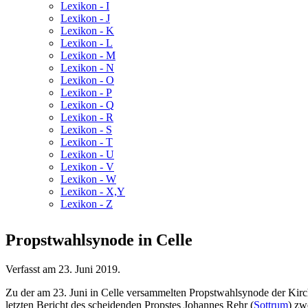
Lexikon - I
Lexikon - J
Lexikon - K
Lexikon - L
Lexikon - M
Lexikon - N
Lexikon - O
Lexikon - P
Lexikon - Q
Lexikon - R
Lexikon - S
Lexikon - T
Lexikon - U
Lexikon - V
Lexikon - W
Lexikon - X,Y
Lexikon - Z
Propstwahlsynode in Celle
Verfasst am
23. Juni 2019
.
Zu der am 23. Juni in Celle versammelten Propstwahlsynode der Ki
letzten Bericht des scheidenden Propstes Johannes Rehr (
Sottrum
) zw