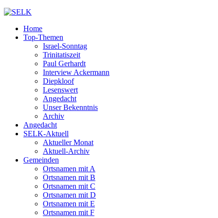
Home
Top-Themen
Israel-Sonntag
Trinitatiszeit
Paul Gerhardt
Interview Ackermann
Diepkloof
Lesenswert
Angedacht
Unser Bekenntnis
Archiv
Angedacht
SELK-Aktuell
Aktueller Monat
Aktuell-Archiv
Gemeinden
Ortsnamen mit A
Ortsnamen mit B
Ortsnamen mit C
Ortsnamen mit D
Ortsnamen mit E
Ortsnamen mit F