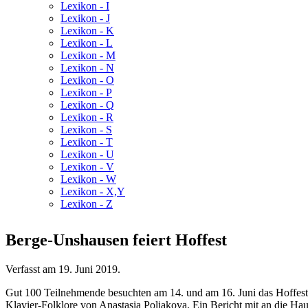
Lexikon - I
Lexikon - J
Lexikon - K
Lexikon - L
Lexikon - M
Lexikon - N
Lexikon - O
Lexikon - P
Lexikon - Q
Lexikon - R
Lexikon - S
Lexikon - T
Lexikon - U
Lexikon - V
Lexikon - W
Lexikon - X,Y
Lexikon - Z
Berge-Unshausen feiert Hoffest
Verfasst am
19. Juni 2019
.
Gut 100 Teilnehmende besuchten am 14. und am 16. Juni das Hoffes
Klavier-Folklore von Anastasia Poliakova. Ein Bericht mit an die Hau