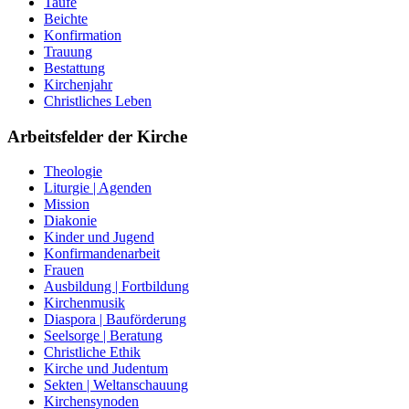
Taufe
Beichte
Konfirmation
Trauung
Bestattung
Kirchenjahr
Christliches Leben
Arbeitsfelder der Kirche
Theologie
Liturgie | Agenden
Mission
Diakonie
Kinder und Jugend
Konfirmandenarbeit
Frauen
Ausbildung | Fortbildung
Kirchenmusik
Diaspora | Bauförderung
Seelsorge | Beratung
Christliche Ethik
Kirche und Judentum
Sekten | Weltanschauung
Kirchensynoden