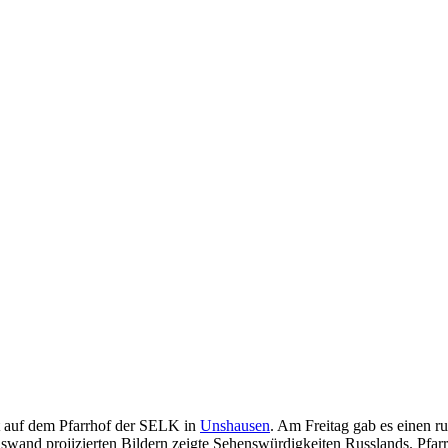
t auf dem Pfarrhof der SELK in
Unshausen
. Am Freitag gab es einen 
swand projizierten Bildern zeigte Sehenswürdigkeiten Russlands. Pfarre