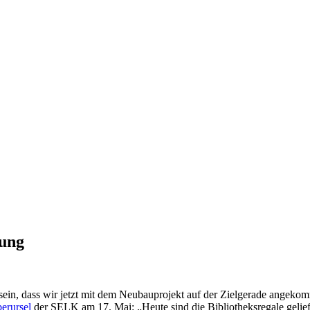
tung
sein, dass wir jetzt mit dem Neubauprojekt auf der Zielgerade angekom
erursel
der SELK am 17. Mai: „Heute sind die Bibliotheksregale gelie