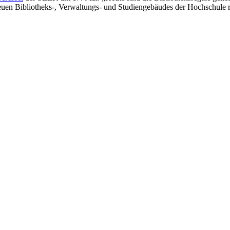
neuen Bibliotheks-, Verwaltungs- und Studiengebäudes der Hochschule 