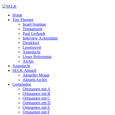
Home
Top-Themen
Israel-Sonntag
Trinitatiszeit
Paul Gerhardt
Interview Ackermann
Diepkloof
Lesenswert
Angedacht
Unser Bekenntnis
Archiv
Angedacht
SELK-Aktuell
Aktueller Monat
Aktuell-Archiv
Gemeinden
Ortsnamen mit A
Ortsnamen mit B
Ortsnamen mit C
Ortsnamen mit D
Ortsnamen mit E
Ortsnamen mit F