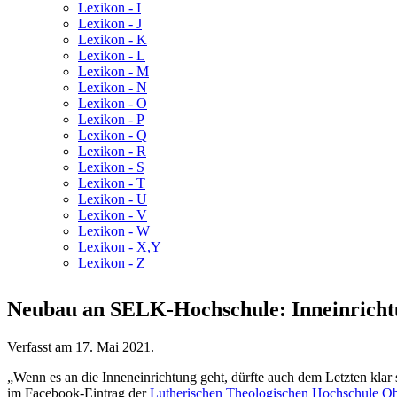
Lexikon - I
Lexikon - J
Lexikon - K
Lexikon - L
Lexikon - M
Lexikon - N
Lexikon - O
Lexikon - P
Lexikon - Q
Lexikon - R
Lexikon - S
Lexikon - T
Lexikon - U
Lexikon - V
Lexikon - W
Lexikon - X,Y
Lexikon - Z
Neubau an SELK-Hochschule: Inneinrich
Verfasst am
17. Mai 2021
.
„Wenn es an die Inneneinrichtung geht, dürfte auch dem Letzten klar 
im Facebook-Eintrag der
Lutherischen Theologischen Hochschule Ob