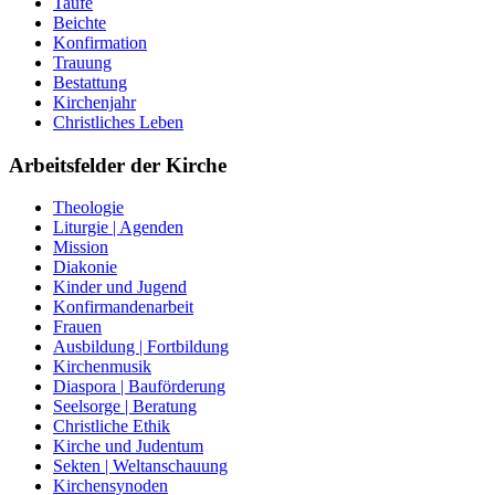
Taufe
Beichte
Konfirmation
Trauung
Bestattung
Kirchenjahr
Christliches Leben
Arbeitsfelder der Kirche
Theologie
Liturgie | Agenden
Mission
Diakonie
Kinder und Jugend
Konfirmandenarbeit
Frauen
Ausbildung | Fortbildung
Kirchenmusik
Diaspora | Bauförderung
Seelsorge | Beratung
Christliche Ethik
Kirche und Judentum
Sekten | Weltanschauung
Kirchensynoden