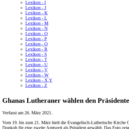
Lexikon - I
Lexikon - J
Lexikon - K
Lexikon - L
Lexikon - M
Lexikon - N
Lexikon - O
Lexikon - P
Lexikon - Q
Lexikon - R
Lexikon - S
Lexikon - T
Lexikon - U
Lexikon - V
Lexikon - W
Lexikon - X,Y
Lexikon - Z
Ghanas Lutheraner wählen den Präsident
Verfasst am
26. März 2021
.
Vom 19. bis zum 21. März hielt die Evangelisch-Lutherische Kirche
Donkoh für eine zweite Amtszeit als Präsident gewählt. Das Foto ze