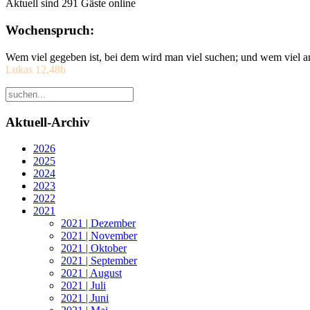
Aktuell sind 291 Gäste online
Wochenspruch:
Wem viel gegeben ist, bei dem wird man viel suchen; und wem viel a
Lukas 12,48b
Aktuell-Archiv
2026
2025
2024
2023
2022
2021
2021 | Dezember
2021 | November
2021 | Oktober
2021 | September
2021 | August
2021 | Juli
2021 | Juni