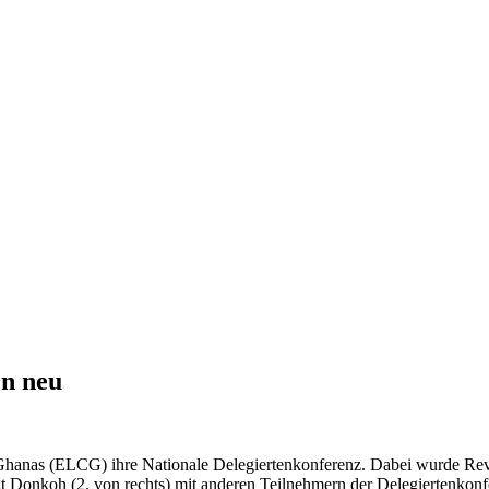
en neu
 Ghanas (ELCG) ihre Nationale Delegiertenkonferenz. Dabei wurde Re
igt Donkoh (2. von rechts) mit anderen Teilnehmern der Delegiertenko