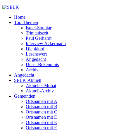
Home
Top-Themen
Israel-Sonntag
Trinitatiszeit
Paul Gerhardt
Interview Ackermann
Diepkloof
Lesenswert
Angedacht
Unser Bekenntnis
Archiv
Angedacht
SELK-Aktuell
Aktueller Monat
Aktuell-Archiv
Gemeinden
Ortsnamen mit A
Ortsnamen mit B
Ortsnamen mit C
Ortsnamen mit D
Ortsnamen mit E
Ortsnamen mit F