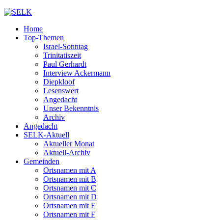
Home
Top-Themen
Israel-Sonntag
Trinitatiszeit
Paul Gerhardt
Interview Ackermann
Diepkloof
Lesenswert
Angedacht
Unser Bekenntnis
Archiv
Angedacht
SELK-Aktuell
Aktueller Monat
Aktuell-Archiv
Gemeinden
Ortsnamen mit A
Ortsnamen mit B
Ortsnamen mit C
Ortsnamen mit D
Ortsnamen mit E
Ortsnamen mit F