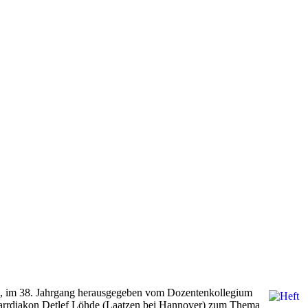
he“, im 38. Jahrgang herausgegeben vom Dozentenkollegium
Pfarrdiakon Detlef Löhde (Laatzen bei Hannover) zum Thema