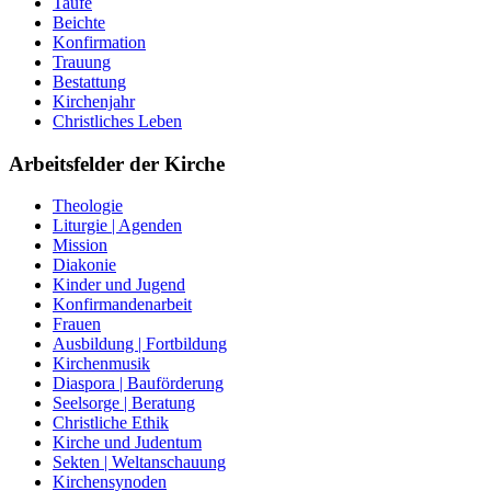
Taufe
Beichte
Konfirmation
Trauung
Bestattung
Kirchenjahr
Christliches Leben
Arbeitsfelder der Kirche
Theologie
Liturgie | Agenden
Mission
Diakonie
Kinder und Jugend
Konfirmandenarbeit
Frauen
Ausbildung | Fortbildung
Kirchenmusik
Diaspora | Bauförderung
Seelsorge | Beratung
Christliche Ethik
Kirche und Judentum
Sekten | Weltanschauung
Kirchensynoden