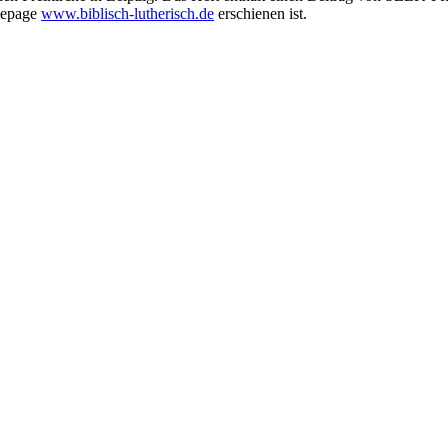
omepage
www.biblisch-lutherisch.de
erschienen ist.