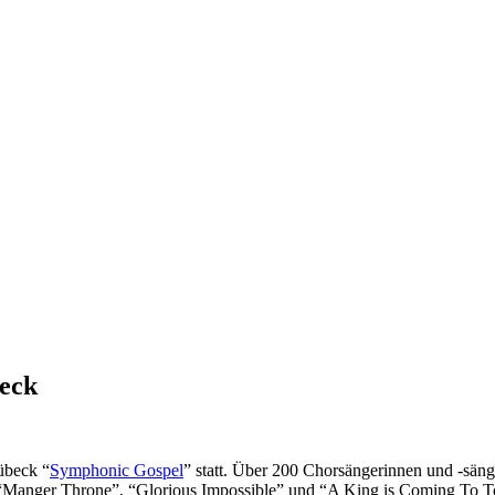
beck
übeck “
Symphonic Gospel
” statt. Über 200 Chorsängerinnen und -sä
“Manger Throne”, “Glorious Impossible” und “A King is Coming To Tow