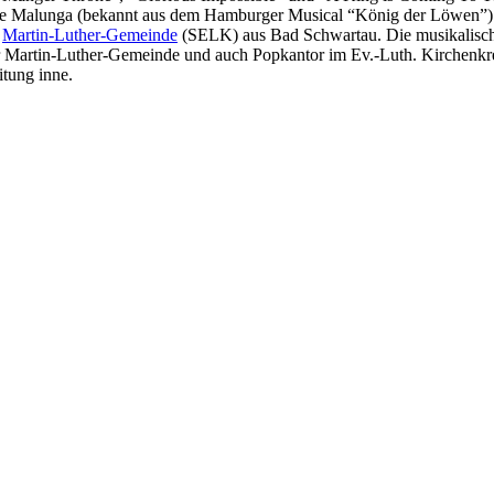
we Malunga (bekannt aus dem Hamburger Musical “König der Löwen”) 
r
Martin-Luther-Gemeinde
(SELK) aus Bad Schwartau. Die musikalisch
der Martin-Luther-Gemeinde und auch Popkantor im Ev.-Luth. Kirchenk
itung inne.