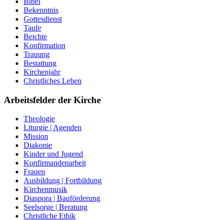
Bibel
Bekenntnis
Gottesdienst
Taufe
Beichte
Konfirmation
Trauung
Bestattung
Kirchenjahr
Christliches Leben
Arbeitsfelder der Kirche
Theologie
Liturgie | Agenden
Mission
Diakonie
Kinder und Jugend
Konfirmandenarbeit
Frauen
Ausbildung | Fortbildung
Kirchenmusik
Diaspora | Bauförderung
Seelsorge | Beratung
Christliche Ethik