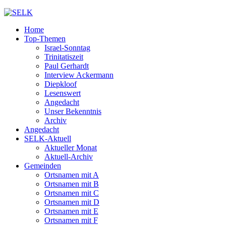
Home
Top-Themen
Israel-Sonntag
Trinitatiszeit
Paul Gerhardt
Interview Ackermann
Diepkloof
Lesenswert
Angedacht
Unser Bekenntnis
Archiv
Angedacht
SELK-Aktuell
Aktueller Monat
Aktuell-Archiv
Gemeinden
Ortsnamen mit A
Ortsnamen mit B
Ortsnamen mit C
Ortsnamen mit D
Ortsnamen mit E
Ortsnamen mit F