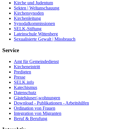
Kirche und Judentum
Sekten | Weltanschauung
Kirchensynoden
Kirchenleitung
Synodalkommissionen
SELK-Stiftung
Lateinschule Wittenberg
Sexualisierte Gewalt | Missbrauch
Service
Amt für Gemeindedienst
Kircheneintritt
Predigten
Presse
SELK.info
Katechismus
Datenschutz
Gästehäuser/-wohnungen
Download - Publikationen - Arbeitshilfen
Ordination von Frauen
Integration von Migranten
Beruf & Berufung