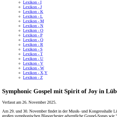
Lexikon - I
Lexikon - J
Lexikon - K
Lexikon - L
Lexikon - M
Lexikon - N
Lexikon - O
Lexikon - P
Lexikon - Q
Lexikon - R
Lexikon - S
Lexikon - T
Lexikon - U
Lexikon - V
Lexikon - W
Lexikon - X,Y
Lexikon - Z
Symphonic Gospel mit Spirit of Joy in Lü
Verfasst am
26. November 2025
.
Am 29. und 30. November findet in der Musik- und Kongresshalle L
großen symphonischen Blasorchester adventliche Gospel-Songs wie 