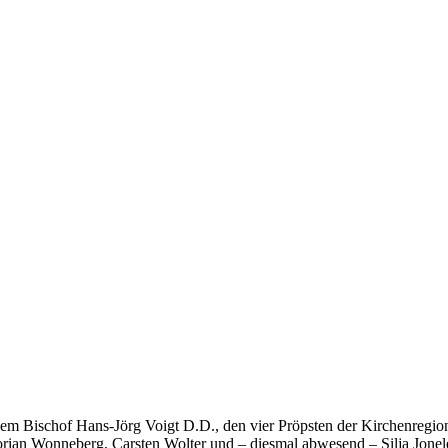
em Bischof Hans-Jörg Voigt D.D., den vier Pröpsten der Kirchenregion
lorian Wonneberg, Carsten Wolter und – diesmal abwesend – Silja Jone