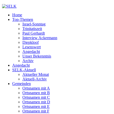
Home
Top-Themen
Israel-Sonntag
Trinitatiszeit
Paul Gerhardt
Interview Ackermann
Diepkloof
Lesenswert
Angedacht
Unser Bekenntnis
Archiv
Angedacht
SELK-Aktuell
Aktueller Monat
Aktuell-Archiv
Gemeinden
Ortsnamen mit A
Ortsnamen mit B
Ortsnamen mit C
Ortsnamen mit D
Ortsnamen mit E
Ortsnamen mit F