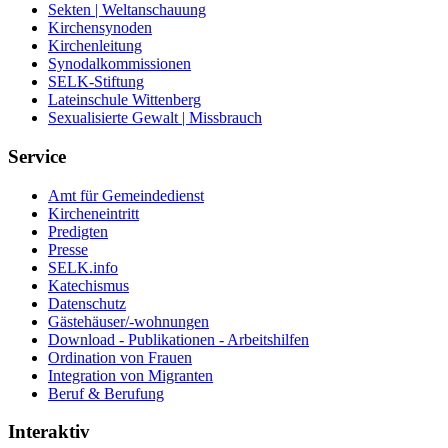
Sekten | Weltanschauung
Kirchensynoden
Kirchenleitung
Synodalkommissionen
SELK-Stiftung
Lateinschule Wittenberg
Sexualisierte Gewalt | Missbrauch
Service
Amt für Gemeindedienst
Kircheneintritt
Predigten
Presse
SELK.info
Katechismus
Datenschutz
Gästehäuser/-wohnungen
Download - Publikationen - Arbeitshilfen
Ordination von Frauen
Integration von Migranten
Beruf & Berufung
Interaktiv