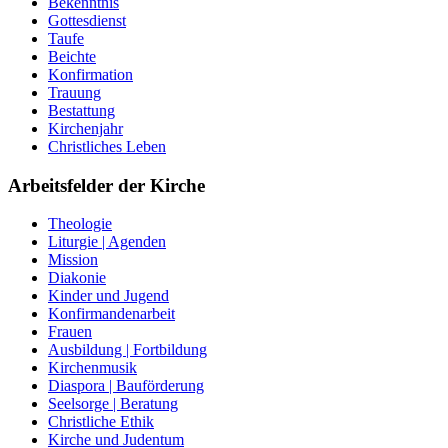
Bekenntnis
Gottesdienst
Taufe
Beichte
Konfirmation
Trauung
Bestattung
Kirchenjahr
Christliches Leben
Arbeitsfelder der Kirche
Theologie
Liturgie | Agenden
Mission
Diakonie
Kinder und Jugend
Konfirmandenarbeit
Frauen
Ausbildung | Fortbildung
Kirchenmusik
Diaspora | Bauförderung
Seelsorge | Beratung
Christliche Ethik
Kirche und Judentum