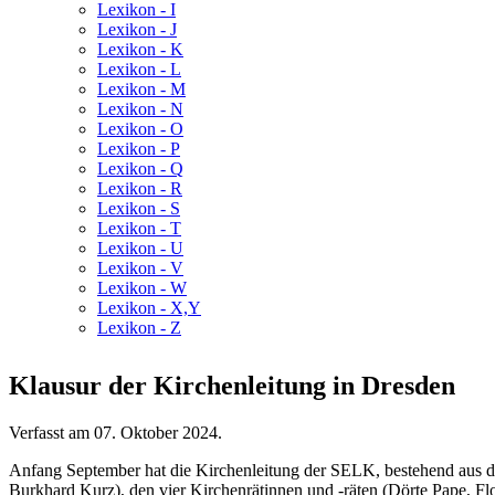
Lexikon - I
Lexikon - J
Lexikon - K
Lexikon - L
Lexikon - M
Lexikon - N
Lexikon - O
Lexikon - P
Lexikon - Q
Lexikon - R
Lexikon - S
Lexikon - T
Lexikon - U
Lexikon - V
Lexikon - W
Lexikon - X,Y
Lexikon - Z
Klausur der Kirchenleitung in Dresden
Verfasst am
07. Oktober 2024
.
Anfang September hat die Kirchenleitung der SELK, bestehend aus d
Burkhard Kurz), den vier Kirchenrätinnen und -räten (Dörte Pape, F