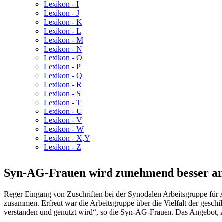
Lexikon - I
Lexikon - J
Lexikon - K
Lexikon - L
Lexikon - M
Lexikon - N
Lexikon - O
Lexikon - P
Lexikon - Q
Lexikon - R
Lexikon - S
Lexikon - T
Lexikon - U
Lexikon - V
Lexikon - W
Lexikon - X,Y
Lexikon - Z
Syn-AG-Frauen wird zunehmend besser 
Reger Eingang von Zuschriften bei der Synodalen Arbeitsgruppe für
zusammen. Erfreut war die Arbeitsgruppe über die Vielfalt der gesch
verstanden und genutzt wird“, so die Syn-AG-Frauen. Das Angebot, 