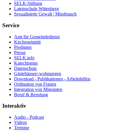
SELK-Stiftung
Lateinschule Wittenberg
Sexualisierte Gewalt | Missbrauch
Service
Amt für Gemeindedienst
Kircheneintritt
Predigten
Presse
SELK.info
Katechismus
Datenschutz
Gästehäuser/-wohnungen
Download - Publikationen - Arbeitshilfen
Ordination von Frauen
Integration von Migranten
Beruf & Berufung
Interaktiv
Audio - Podcast
Videos
Termine