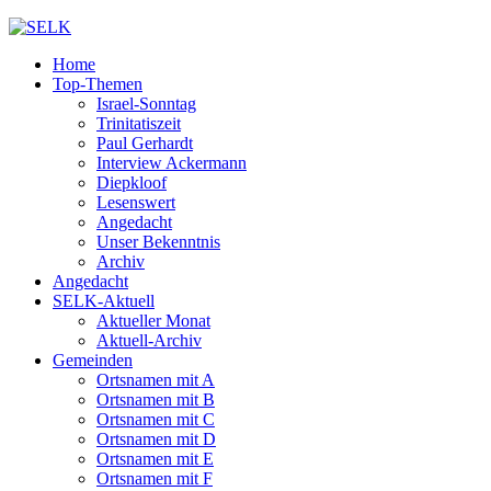
Home
Top-Themen
Israel-Sonntag
Trinitatiszeit
Paul Gerhardt
Interview Ackermann
Diepkloof
Lesenswert
Angedacht
Unser Bekenntnis
Archiv
Angedacht
SELK-Aktuell
Aktueller Monat
Aktuell-Archiv
Gemeinden
Ortsnamen mit A
Ortsnamen mit B
Ortsnamen mit C
Ortsnamen mit D
Ortsnamen mit E
Ortsnamen mit F