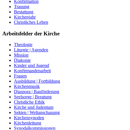
Konfirmation
Trauung
Bestattung
Kirchenjahr
Christliches Leben
Arbeitsfelder der Kirche
Theologie
Liturgie | Agenden
Mission
Diakonie
Kinder und Jugend
Konfirmandenarbeit
Frauen
Ausbildung | Fortbildung
Kirchenmusik
Diaspora | Bauförderung
Seelsorge | Beratung
Christliche Ethik
Kirche und Judentum
Sekten | Weltanschauung
Kirchensynoden
Kirchenleitung
Synodalkommissionen