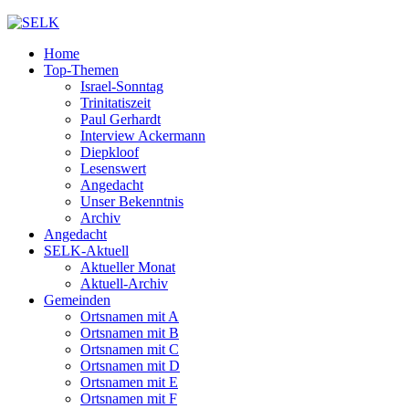
Home
Top-Themen
Israel-Sonntag
Trinitatiszeit
Paul Gerhardt
Interview Ackermann
Diepkloof
Lesenswert
Angedacht
Unser Bekenntnis
Archiv
Angedacht
SELK-Aktuell
Aktueller Monat
Aktuell-Archiv
Gemeinden
Ortsnamen mit A
Ortsnamen mit B
Ortsnamen mit C
Ortsnamen mit D
Ortsnamen mit E
Ortsnamen mit F