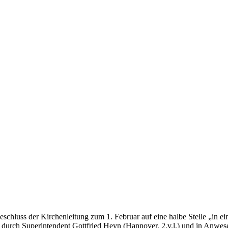
schluss der Kirchenleitung zum 1. Februar auf eine halbe Stelle „in e
urch Superintendent Gottfried Heyn (Hannover, 2.v.l.) und in Anwese