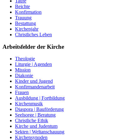
Taufe
Beichte
Konfirmation
Trauung
Bestattung
Kirchenjahr
Christliches Leben
Arbeitsfelder der Kirche
Theologie
Liturgie | Agenden
Mission
Diakonie
Kinder und Jugend
Konfirmandenarbeit
Frauen
Ausbildung | Fortbildung
Kirchenmusik
Diaspora | Bauförderung
Seelsorge | Beratung
Christliche Ethik
Kirche und Judentum
Sekten | Weltanschauung
Kirchensynoden