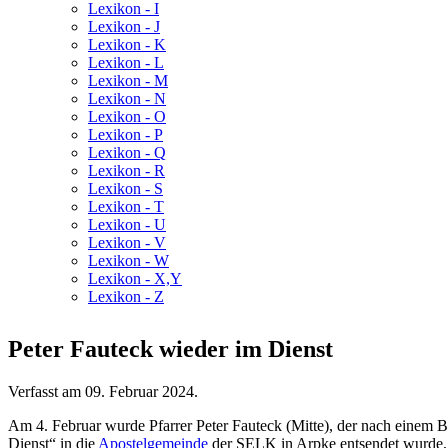
Lexikon - I
Lexikon - J
Lexikon - K
Lexikon - L
Lexikon - M
Lexikon - N
Lexikon - O
Lexikon - P
Lexikon - Q
Lexikon - R
Lexikon - S
Lexikon - T
Lexikon - U
Lexikon - V
Lexikon - W
Lexikon - X,Y
Lexikon - Z
Peter Fauteck wieder im Dienst
Verfasst am
09. Februar 2024
.
Am 4. Februar wurde Pfarrer Peter Fauteck (Mitte), der nach einem Be
Dienst“ in die
Apostelgemeinde
der SELK in Arpke entsendet wurde, d