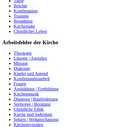
Taufe
Beichte
Konfirmation
Trauung
Bestattung
Kirchenjahr
Christliches Leben
Arbeitsfelder der Kirche
Theologie
Liturgie | Agenden
Mission
Diakonie
Kinder und Jugend
Konfirmandenarbeit
Frauen
Ausbildung | Fortbildung
Kirchenmusik
Diaspora | Bauförderung
Seelsorge | Beratung
Christliche Ethik
Kirche und Judentum
Sekten | Weltanschauung
Kirchensynoden