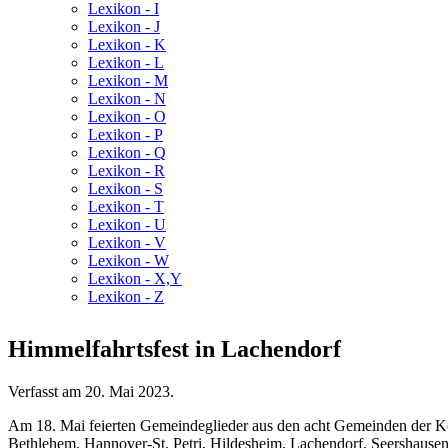
Lexikon - I
Lexikon - J
Lexikon - K
Lexikon - L
Lexikon - M
Lexikon - N
Lexikon - O
Lexikon - P
Lexikon - Q
Lexikon - R
Lexikon - S
Lexikon - T
Lexikon - U
Lexikon - V
Lexikon - W
Lexikon - X,Y
Lexikon - Z
Himmelfahrtsfest in Lachendorf
Verfasst am
20. Mai 2023
.
Am 18. Mai feierten Gemeindeglieder aus den acht Gemeinden der K
Bethlehem, Hannover-St. Petri, Hildesheim, Lachendorf, Seershausen