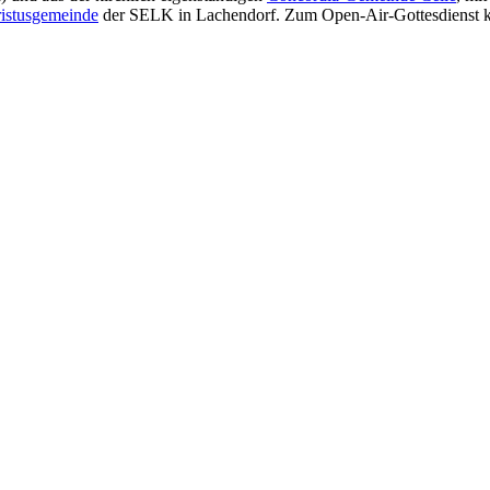
istusgemeinde
der SELK in Lachendorf. Zum Open-Air-Gottesdienst 