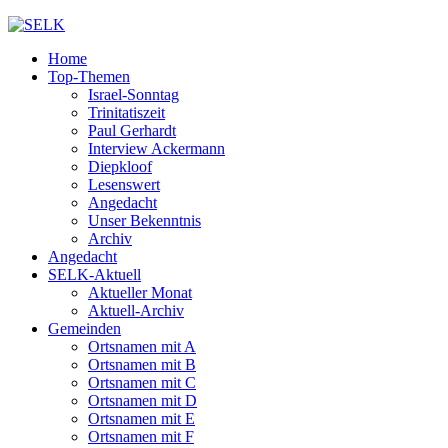
Home
Top-Themen
Israel-Sonntag
Trinitatiszeit
Paul Gerhardt
Interview Ackermann
Diepkloof
Lesenswert
Angedacht
Unser Bekenntnis
Archiv
Angedacht
SELK-Aktuell
Aktueller Monat
Aktuell-Archiv
Gemeinden
Ortsnamen mit A
Ortsnamen mit B
Ortsnamen mit C
Ortsnamen mit D
Ortsnamen mit E
Ortsnamen mit F