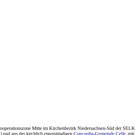
ooperationszone Mitte im Kirchenbezirk Niedersachsen-Süd der SELK 
) und aus der kirchlich eigenständigen
Concordia-Gemeinde Celle
, mi