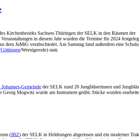
e
 des Kirchenbezirks Sachsen-Thüringen der SELK in den Räumen der
 Veranstaltungen in diesem Jahr wurden die Termine für 2024 festgeleg
g) aus dem JuMiG verabschiedet. Am Samstag fand außerdem eine Schu
(
Göttingen
/Wernigerode) statt.
. Johannes-Gemeinde
der SELK rund 20 Jungbläserinnen und Jungbläs
 Georg Mogwitz wurde am Instrument geübt; Stücke wurden erarbeitet
trum (
JBZ
) der SELK in Heldrungen abgerissen und ein moderner Trak