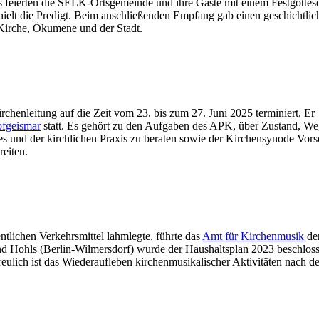
feierten die SELK-Ortsgemeinde und ihre Gäste mit einem Festgottesd
ielt die Predigt. Beim anschließenden Empfang gab einen geschichtlic
Kirche, Ökumene und der Stadt.
enleitung auf die Zeit vom 23. bis zum 27. Juni 2025 terminiert. Er
ofgeismar
statt. Es gehört zu den Aufgaben des APK, über Zustand, W
s und der kirchlichen Praxis zu beraten sowie der Kirchensynode Vors
eiten.
ntlichen Verkehrsmittel lahmlegte, führte das
Amt für Kirchenmusik
der
d Hohls (Berlin-Wilmersdorf) wurde der Haushaltsplan 2023 beschloss
eulich ist das Wiederaufleben kirchenmusikalischer Aktivitäten nach d