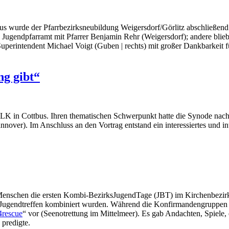
us wurde der Pfarrbezirksneubildung Weigersdorf/Görlitz abschließend
Jugendpfarramt mit Pfarrer Benjamin Rehr (Weigersdorf); andere blieb
perintendent Michael Voigt (Guben | rechts) mit großer Dankbarkeit f
ng gibt“
ELK in Cottbus. Ihren thematischen Schwerpunkt hatte die Synode nac
nover). Im Anschluss an den Vortrag entstand ein interessiertes und i
enschen die ersten Kombi-BezirksJugendTage (JBT) im Kirchenbezirk
Jugendtreffen kombiniert wurden. Während die Konfirmandengruppen U
4rescue
“ vor (Seenotrettung im Mittelmeer). Es gab Andachten, Spiele,
 predigte.