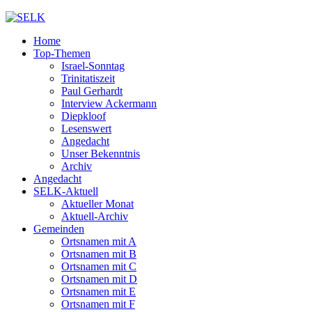
Home
Top-Themen
Israel-Sonntag
Trinitatiszeit
Paul Gerhardt
Interview Ackermann
Diepkloof
Lesenswert
Angedacht
Unser Bekenntnis
Archiv
Angedacht
SELK-Aktuell
Aktueller Monat
Aktuell-Archiv
Gemeinden
Ortsnamen mit A
Ortsnamen mit B
Ortsnamen mit C
Ortsnamen mit D
Ortsnamen mit E
Ortsnamen mit F