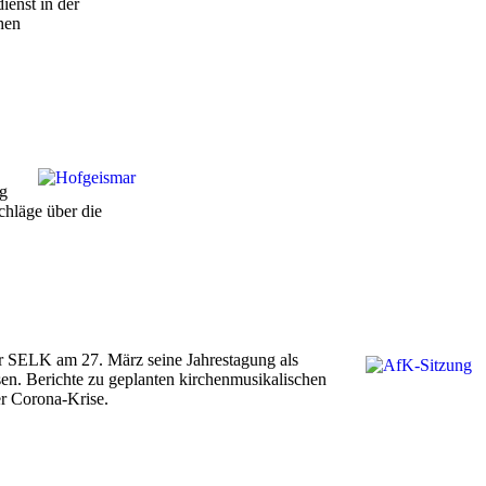
ienst in der
hen
eg
chläge über die
 SELK am 27. März seine Jahrestagung als
en. Berichte zu geplanten kirchenmusikalischen
er Corona-Krise.