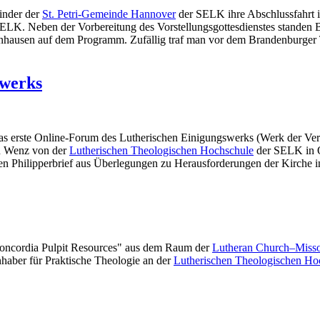
inder der
St. Petri-Gemeinde Hannover
der SELK ihre Abschlussfahrt in
ELK. Neben der Vorbereitung des Vorstellungsgottesdienstes standen 
hausen auf dem Programm. Zufällig traf man vor dem Brandenburger 
swerks
s erste Online-Forum des Lutherischen Einigungswerks (Werk der Ver
in Wenz von der
Lutherischen Theologischen Hochschule
der SELK in O
en Philipperbrief aus Überlegungen zu Herausforderungen der Kirche in
"Concordia Pulpit Resources" aus dem Raum der
Lutheran Church–Miss
nhaber für Praktische Theologie an der
Lutherischen Theologischen Ho