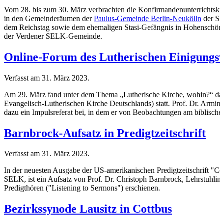
Vom 28. bis zum 30. März verbrachten die Konfirmandenunterrichtsk
in den Gemeinderäumen der
Paulus-Gemeinde Berlin-Neukölln
der S
dem Reichstag sowie dem ehemaligen Stasi-Gefängnis in Hohenschön
der Verdener SELK-Gemeinde.
Online-Forum des Lutherischen Einigung
Verfasst am
31. März 2023
.
Am 29. März fand unter dem Thema „Lutherische Kirche, wohin?“ da
Evangelisch-Lutherischen Kirche Deutschlands) statt. Prof. Dr. Arm
dazu ein Impulsreferat bei, in dem er von Beobachtungen am biblisch
Barnbrock-Aufsatz in Predigtzeitschrift
Verfasst am
31. März 2023
.
In der neuesten Ausgabe der US-amerikanischen Predigtzeitschrift 
SELK, ist ein Aufsatz von Prof. Dr. Christoph Barnbrock, Lehrstuhli
Predigthören ("Listening to Sermons") erschienen.
Bezirkssynode Lausitz in Cottbus