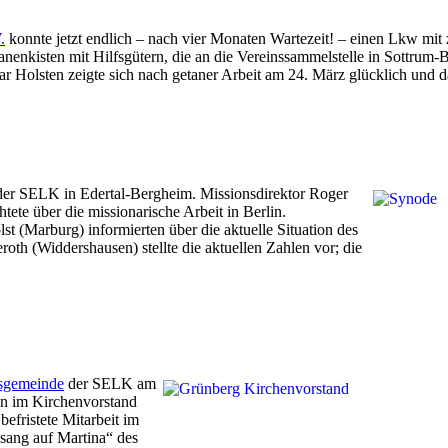
.
konnte jetzt endlich – nach vier Monaten Wartezeit! – einen Lkw mit 
enkisten mit Hilfsgütern, die an die Vereinssammelstelle in Sottrum-
r Holsten zeigte sich nach getaner Arbeit am 24. März glücklich und d
der SELK in Edertal-Bergheim. Missionsdirektor Roger
ete über die missionarische Arbeit in Berlin.
 (Marburg) informierten über die aktuelle Situation des
oth (Widdershausen) stellte die aktuellen Zahlen vor; die
sgemeinde
der SELK am
en im Kirchenvorstand
efristete Mitarbeit im
sang auf Martina“ des