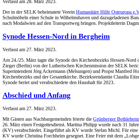
Verfasst am
28. März 2023
.
Der in der SELK beheimatete Verein
Humanitäre Hilfe Osteuropa e.V
Schulmöbeln einer Schule in Wilhelmshaven und dazugeladenen Banan
nach Modalwien auf den Transportweg bringen. Projektleiterin Dagma
Synode Hessen-Nord in Bergheim
Verfasst am
27. März 2023
.
Am 24./25. März tagte die Synode des Kirchenbezirks Hessen-Nord 
Zieger (Berlin) von der Lutherischen Kirchenmission der SELK bericht
Superintendent Jörg Ackermann (Melsungen) und Propst Manfred Holst
Kirchenbezirks und der Gesamtkirche. Bezirksrendantin Claudia Eitzer
Synode beriet und verabschiedete den Haushalt für 2023.
Abschied und Anfang
Verfasst am
27. März 2023
.
Mit Gästen aus Nachbargemeinden feierte die
Grünberger Bethlehem
26. März einen Festgottesdienst. Martina Philipp wurde nach 31 Jahr
(KV) verabschiedet. Eingeführt als KV wurde Stefan Michl. Für eine b
KV wurde Christina Forchheim gesegnet. Eine Feier mit dem „Lobge