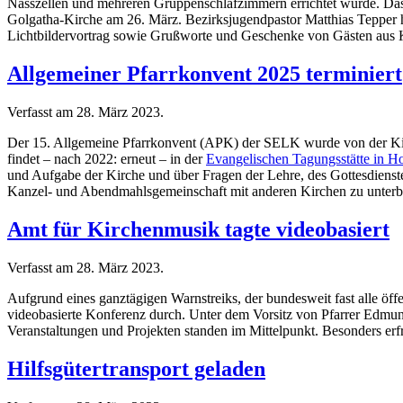
Nasszellen und mehreren Gruppenschlafzimmern errichtet wurde. Das 
Golgatha-Kirche am 26. März. Bezirksjugendpastor Matthias Tepper h
Lichtbildervortrag sowie Grußworte und Geschenke von Gästen aus 
Allgemeiner Pfarrkonvent 2025 terminiert
Verfasst am
28. März 2023
.
Der 15. Allgemeine Pfarrkonvent (APK) der SELK wurde von der Kirch
findet – nach 2022: erneut – in der
Evangelischen Tagungsstätte in H
und Aufgabe der Kirche und über Fragen der Lehre, des Gottesdienste
Kanzel- und Abendmahlsgemeinschaft mit anderen Kirchen zu unterbr
Amt für Kirchenmusik tagte videobasiert
Verfasst am
28. März 2023
.
Aufgrund eines ganztägigen Warnstreiks, der bundesweit fast alle öffe
videobasierte Konferenz durch. Unter dem Vorsitz von Pfarrer Edmun
Veranstaltungen und Projekten standen im Mittelpunkt. Besonders erfr
Hilfsgütertransport geladen