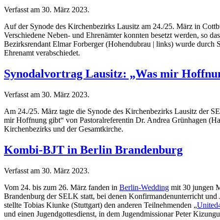
Verfasst am
30. März 2023
.
Auf der Synode des Kirchenbezirks Lausitz am 24./25. März in Cottb
Verschiedene Neben- und Ehrenämter konnten besetzt werden, so das 
Bezirksrendant Elmar Forberger (Hohendubrau | links) wurde durch Su
Ehrenamt verabschiedet.
Synodalvortrag Lausitz: „Was mir Hoffnu
Verfasst am
30. März 2023
.
Am 24./25. März tagte die Synode des Kirchenbezirks Lausitz der S
mir Hoffnung gibt“ von Pastoralreferentin Dr. Andrea Grünhagen (Han
Kirchenbezirks und der Gesamtkirche.
Kombi-BJT in Berlin Brandenburg
Verfasst am
30. März 2023
.
Vom 24. bis zum 26. März fanden in
Berlin-Wedding
mit 30 jungen M
Brandenburg der SELK statt, bei denen Konfirmandenunterricht und 
stellte Tobias Kiunke (Stuttgart) den anderen Teilnehmenden „
United
und einen Jugendgottesdienst, in dem Jugendmissionar Peter Kizungu