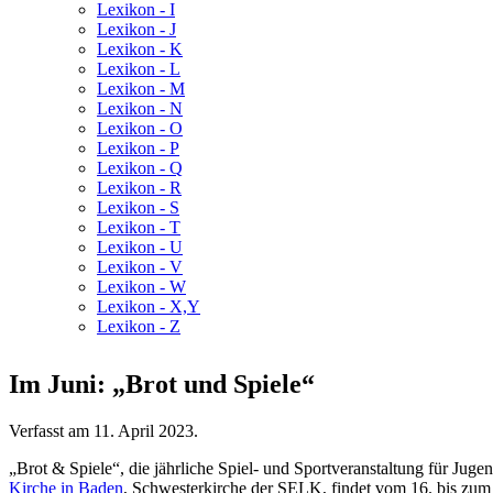
Lexikon - I
Lexikon - J
Lexikon - K
Lexikon - L
Lexikon - M
Lexikon - N
Lexikon - O
Lexikon - P
Lexikon - Q
Lexikon - R
Lexikon - S
Lexikon - T
Lexikon - U
Lexikon - V
Lexikon - W
Lexikon - X,Y
Lexikon - Z
Im Juni: „Brot und Spiele“
Verfasst am
11. April 2023
.
„Brot & Spiele“, die jährliche Spiel- und Sportveranstaltung für Ju
Kirche in Baden
, Schwesterkirche der SELK, findet vom 16. bis zum 1