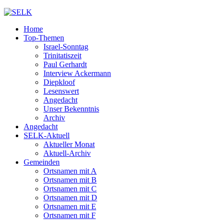
Home
Top-Themen
Israel-Sonntag
Trinitatiszeit
Paul Gerhardt
Interview Ackermann
Diepkloof
Lesenswert
Angedacht
Unser Bekenntnis
Archiv
Angedacht
SELK-Aktuell
Aktueller Monat
Aktuell-Archiv
Gemeinden
Ortsnamen mit A
Ortsnamen mit B
Ortsnamen mit C
Ortsnamen mit D
Ortsnamen mit E
Ortsnamen mit F