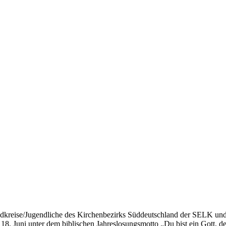
gendkreise/Jugendliche des Kirchenbezirks Süddeutschland der SELK un
8. Juni unter dem biblischen Jahreslosungsmotto „Du bist ein Gott, der