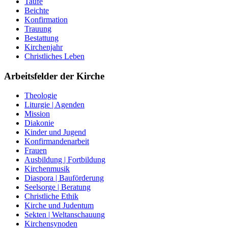
Taufe
Beichte
Konfirmation
Trauung
Bestattung
Kirchenjahr
Christliches Leben
Arbeitsfelder der Kirche
Theologie
Liturgie | Agenden
Mission
Diakonie
Kinder und Jugend
Konfirmandenarbeit
Frauen
Ausbildung | Fortbildung
Kirchenmusik
Diaspora | Bauförderung
Seelsorge | Beratung
Christliche Ethik
Kirche und Judentum
Sekten | Weltanschauung
Kirchensynoden