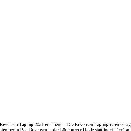
3. Bevensen-Tagung 2021 erschienen. Die Bevensen-Tagung ist eine Tag
 September in Bad Bevensen in der Lüneburger Heide stattfindet. Der T