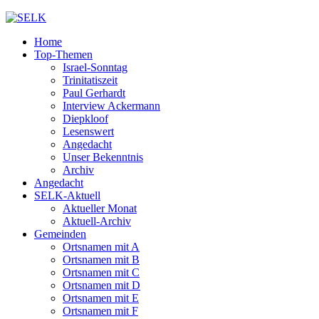
Home
Top-Themen
Israel-Sonntag
Trinitatiszeit
Paul Gerhardt
Interview Ackermann
Diepkloof
Lesenswert
Angedacht
Unser Bekenntnis
Archiv
Angedacht
SELK-Aktuell
Aktueller Monat
Aktuell-Archiv
Gemeinden
Ortsnamen mit A
Ortsnamen mit B
Ortsnamen mit C
Ortsnamen mit D
Ortsnamen mit E
Ortsnamen mit F