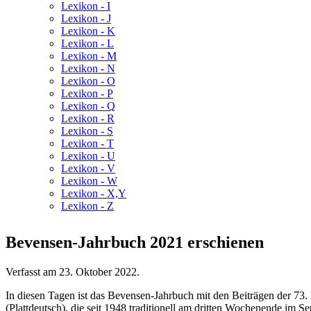
Lexikon - I
Lexikon - J
Lexikon - K
Lexikon - L
Lexikon - M
Lexikon - N
Lexikon - O
Lexikon - P
Lexikon - Q
Lexikon - R
Lexikon - S
Lexikon - T
Lexikon - U
Lexikon - V
Lexikon - W
Lexikon - X,Y
Lexikon - Z
Bevensen-Jahrbuch 2021 erschienen
Verfasst am
23. Oktober 2022
.
In diesen Tagen ist das Bevensen-Jahrbuch mit den Beiträgen der 7
(Plattdeutsch), die seit 1948 traditionell am dritten Wochenende im