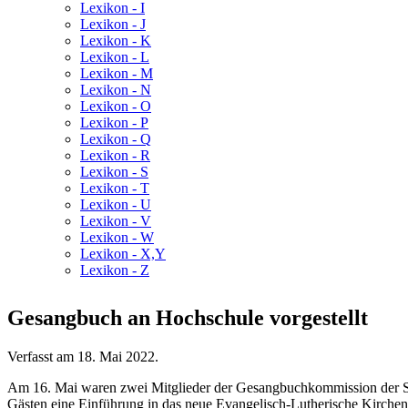
Lexikon - I
Lexikon - J
Lexikon - K
Lexikon - L
Lexikon - M
Lexikon - N
Lexikon - O
Lexikon - P
Lexikon - Q
Lexikon - R
Lexikon - S
Lexikon - T
Lexikon - U
Lexikon - V
Lexikon - W
Lexikon - X,Y
Lexikon - Z
Gesangbuch an Hochschule vorgestellt
Verfasst am
18. Mai 2022
.
Am 16. Mai waren zwei Mitglieder der Gesangbuchkommission der
Gästen eine Einführung in das neue Evangelisch-Lutherische Kircheng