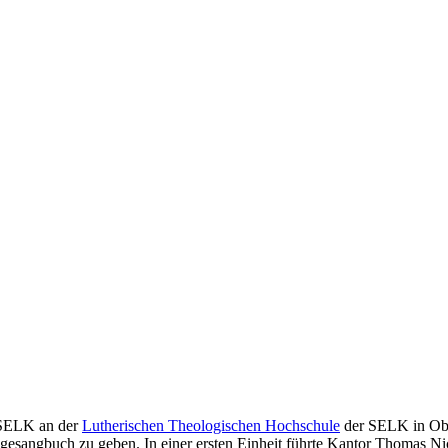
 SELK an der
Lutherischen Theologischen Hochschule
der SELK in Obe
esangbuch zu geben. In einer ersten Einheit führte Kantor Thomas Nic