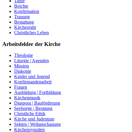
Taufe
Beichte
Konfirmation
Trauung
Bestattung
Kirchenjahr
Christliches Leben
Arbeitsfelder der Kirche
Theologie
Liturgie | Agenden
Mission
Diakonie
Kinder und Jugend
Konfirmandenarbeit
Frauen
Ausbildung | Fortbildung
Kirchenmusik
Diaspora | Bauförderung
Seelsorge | Beratung
Christliche Ethik
Kirche und Judentum
Sekten | Weltanschauung
Kirchensynoden