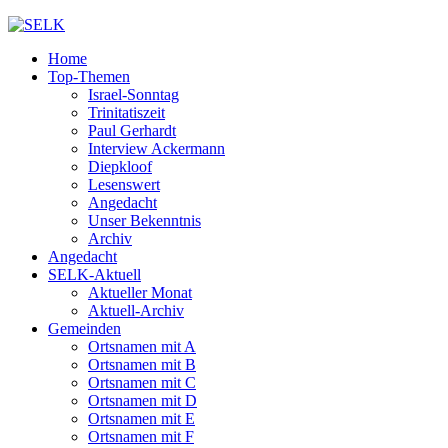
Home
Top-Themen
Israel-Sonntag
Trinitatiszeit
Paul Gerhardt
Interview Ackermann
Diepkloof
Lesenswert
Angedacht
Unser Bekenntnis
Archiv
Angedacht
SELK-Aktuell
Aktueller Monat
Aktuell-Archiv
Gemeinden
Ortsnamen mit A
Ortsnamen mit B
Ortsnamen mit C
Ortsnamen mit D
Ortsnamen mit E
Ortsnamen mit F