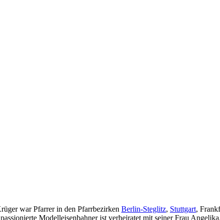
rüger war Pfarrer in den Pfarrbezirken
Berlin-Steglitz
,
Stuttgart
, Frank
 passionierte Modelleisenbahner ist verheiratet mit seiner Frau Angelik