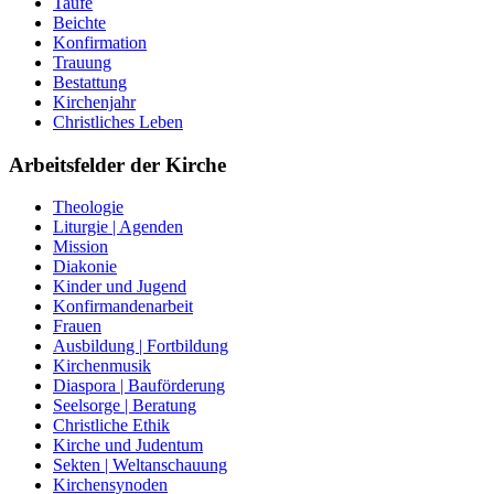
Taufe
Beichte
Konfirmation
Trauung
Bestattung
Kirchenjahr
Christliches Leben
Arbeitsfelder der Kirche
Theologie
Liturgie | Agenden
Mission
Diakonie
Kinder und Jugend
Konfirmandenarbeit
Frauen
Ausbildung | Fortbildung
Kirchenmusik
Diaspora | Bauförderung
Seelsorge | Beratung
Christliche Ethik
Kirche und Judentum
Sekten | Weltanschauung
Kirchensynoden