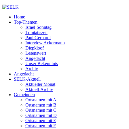
Home
Top-Themen
Israel-Sonntag
Trinitatiszeit
Paul Gerhardt
Interview Ackermann
Diepkloof
Lesenswert
Angedacht
Unser Bekenntnis
Archiv
Angedacht
SELK-Aktuell
Aktueller Monat
Aktuell-Archiv
Gemeinden
Ortsnamen mit A
Ortsnamen mit B
Ortsnamen mit C
Ortsnamen mit D
Ortsnamen mit E
Ortsnamen mit F