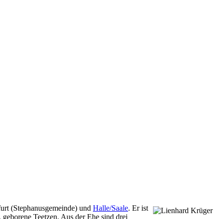
furt (Stephanusgemeinde) und
Halle/Saale
. Er ist
a, geborene Teetzen. Aus der Ehe sind drei