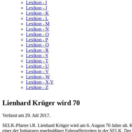
Lexikon - I
Lexikon - J
Lexikon - K
Lexikon - L
Lexikon - M
Lexikon - N
Lexikon - O
Lexikon - P
Lexikon - Q
Lexikon - R
Lexikon - S
Lexikon - T
Lexikon - U
Lexikon - V
Lexikon - W
Lexikon - X,Y
Lexikon - Z
Lienhard Krüger wird 70
Verfasst am
29. Juli 2017
.
SELK-Pfarrer i.R. Lienhard Krüger wird am 6. August 70 Jahre alt. K
einer der Initiatoren regelmäßiger Fahrradfreizeiten in der SELK. Der