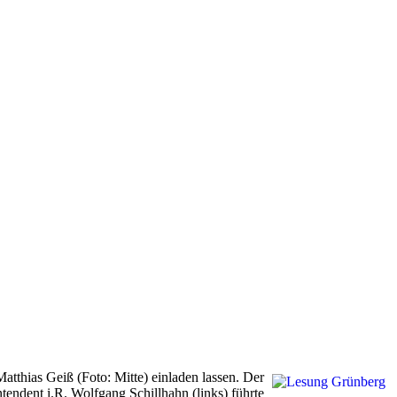
tthias Geiß (Foto: Mitte) einladen lassen. Der
ndent i.R. Wolfgang Schillhahn (links) führte