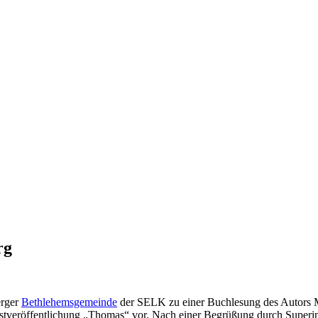
rg
erger
Bethlehemsgemeinde
der SELK zu einer Buchlesung des Autors Ma
veröffentlichung „Thomas“ vor. Nach einer Begrüßung durch Superinte