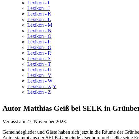
Lexikon - I
Lexikon - J
Lexikon - K
Lexikon - L
Lexikon - M
Lexikon - N
Lexikon - O
Lexikon - P
Lexikon - Q
Lexikon - R
Lexikon - S
Lexikon - T
Lexikon - U
Lexikon - V
Lexikon - W
Lexikon - X,Y
Lexikon - Z
Autor Matthias Geiß bei SELK in Grünbe
Verfasst am
27. November 2023
.
Gemeindeglieder und Gäste haben sich jetzt in die Räume der Grünb
Autor stammt aus der SELK-Gemeinde Usenborn und stellte seine Erst