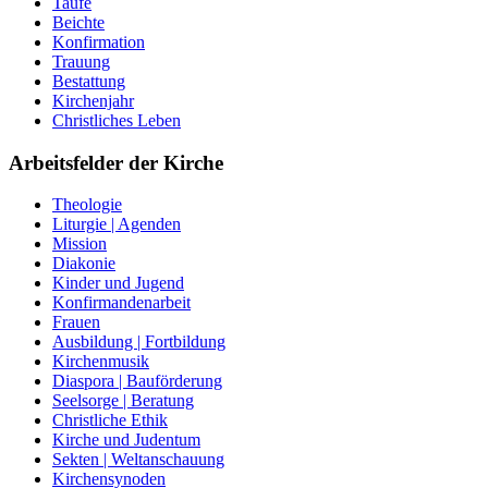
Taufe
Beichte
Konfirmation
Trauung
Bestattung
Kirchenjahr
Christliches Leben
Arbeitsfelder der Kirche
Theologie
Liturgie | Agenden
Mission
Diakonie
Kinder und Jugend
Konfirmandenarbeit
Frauen
Ausbildung | Fortbildung
Kirchenmusik
Diaspora | Bauförderung
Seelsorge | Beratung
Christliche Ethik
Kirche und Judentum
Sekten | Weltanschauung
Kirchensynoden