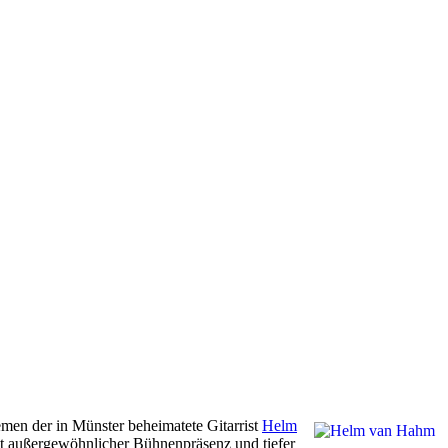
en der in Münster beheimatete Gitarrist
Helm
mit außergewöhnlicher Bühnenpräsenz und tiefer