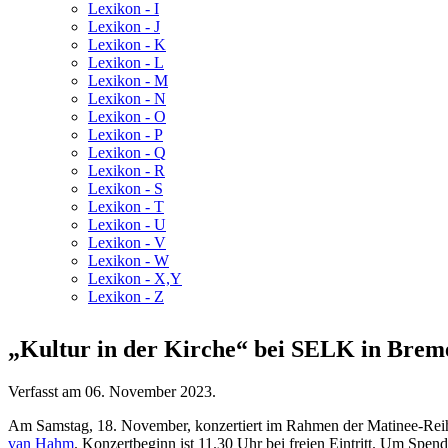
Lexikon - I
Lexikon - J
Lexikon - K
Lexikon - L
Lexikon - M
Lexikon - N
Lexikon - O
Lexikon - P
Lexikon - Q
Lexikon - R
Lexikon - S
Lexikon - T
Lexikon - U
Lexikon - V
Lexikon - W
Lexikon - X,Y
Lexikon - Z
„Kultur in der Kirche“ bei SELK in Brem
Verfasst am
06. November 2023
.
Am Samstag, 18. November, konzertiert im Rahmen der Matinee-Reihe
van Hahm
. Konzertbeginn ist 11.30 Uhr bei freien Eintritt. Um Spe