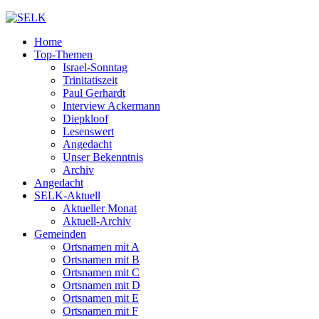
Home
Top-Themen
Israel-Sonntag
Trinitatiszeit
Paul Gerhardt
Interview Ackermann
Diepkloof
Lesenswert
Angedacht
Unser Bekenntnis
Archiv
Angedacht
SELK-Aktuell
Aktueller Monat
Aktuell-Archiv
Gemeinden
Ortsnamen mit A
Ortsnamen mit B
Ortsnamen mit C
Ortsnamen mit D
Ortsnamen mit E
Ortsnamen mit F