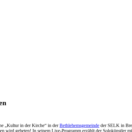
en
 „Kultur in der Kirche“ in der
Bethlehemsgemeinde
der SELK in Brem
nden wird gebeten! In seinem Live-Programm erzählt der Solokünstler 