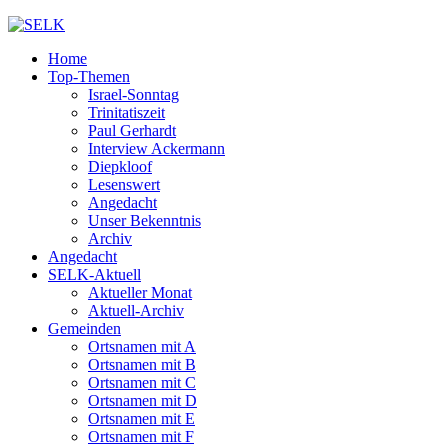
Home
Top-Themen
Israel-Sonntag
Trinitatiszeit
Paul Gerhardt
Interview Ackermann
Diepkloof
Lesenswert
Angedacht
Unser Bekenntnis
Archiv
Angedacht
SELK-Aktuell
Aktueller Monat
Aktuell-Archiv
Gemeinden
Ortsnamen mit A
Ortsnamen mit B
Ortsnamen mit C
Ortsnamen mit D
Ortsnamen mit E
Ortsnamen mit F