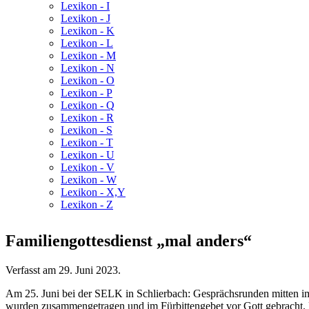
Lexikon - I
Lexikon - J
Lexikon - K
Lexikon - L
Lexikon - M
Lexikon - N
Lexikon - O
Lexikon - P
Lexikon - Q
Lexikon - R
Lexikon - S
Lexikon - T
Lexikon - U
Lexikon - V
Lexikon - W
Lexikon - X,Y
Lexikon - Z
Familiengottesdienst „mal anders“
Verfasst am
29. Juni 2023
.
Am 25. Juni bei der SELK in Schlierbach: Gesprächsrunden mitten im
wurden zusammengetragen und im Fürbittengebet vor Gott gebracht. 