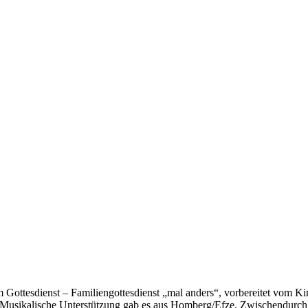
 Gottesdienst – Familiengottesdienst „mal anders“, vorbereitet vom K
Musikalische Unterstützung gab es aus Homberg/Efze. Zwischendurch s