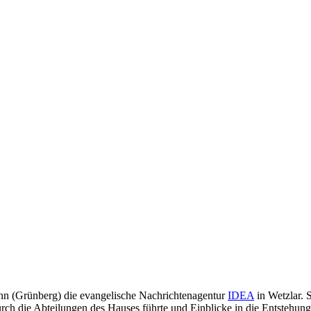
n (Grünberg) die evangelische Nachrichtenagentur
IDEA
in Wetzlar. S
 durch die Abteilungen des Hauses führte und Einblicke in die Entste