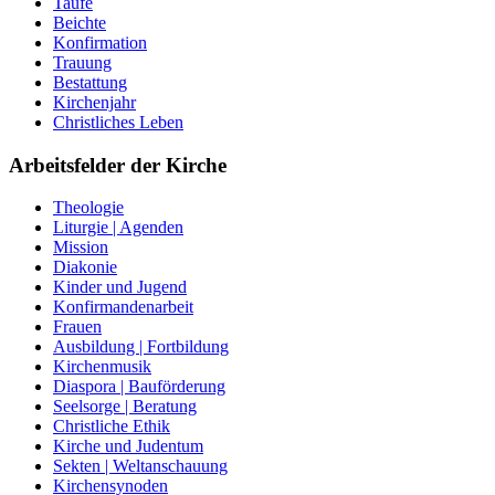
Taufe
Beichte
Konfirmation
Trauung
Bestattung
Kirchenjahr
Christliches Leben
Arbeitsfelder der Kirche
Theologie
Liturgie | Agenden
Mission
Diakonie
Kinder und Jugend
Konfirmandenarbeit
Frauen
Ausbildung | Fortbildung
Kirchenmusik
Diaspora | Bauförderung
Seelsorge | Beratung
Christliche Ethik
Kirche und Judentum
Sekten | Weltanschauung
Kirchensynoden