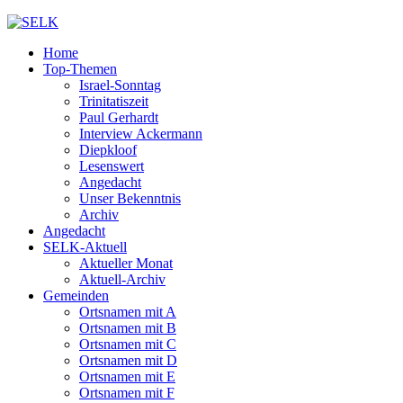
Home
Top-Themen
Israel-Sonntag
Trinitatiszeit
Paul Gerhardt
Interview Ackermann
Diepkloof
Lesenswert
Angedacht
Unser Bekenntnis
Archiv
Angedacht
SELK-Aktuell
Aktueller Monat
Aktuell-Archiv
Gemeinden
Ortsnamen mit A
Ortsnamen mit B
Ortsnamen mit C
Ortsnamen mit D
Ortsnamen mit E
Ortsnamen mit F