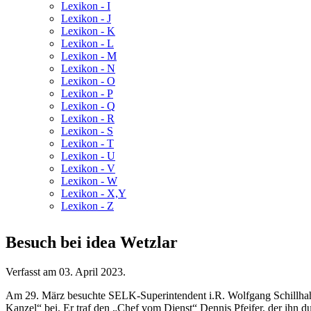
Lexikon - I
Lexikon - J
Lexikon - K
Lexikon - L
Lexikon - M
Lexikon - N
Lexikon - O
Lexikon - P
Lexikon - Q
Lexikon - R
Lexikon - S
Lexikon - T
Lexikon - U
Lexikon - V
Lexikon - W
Lexikon - X,Y
Lexikon - Z
Besuch bei idea Wetzlar
Verfasst am
03. April 2023
.
Am 29. März besuchte SELK-Superintendent i.R. Wolfgang Schillhah
Kanzel“ bei. Er traf den „Chef vom Dienst“ Dennis Pfeifer, der ihn