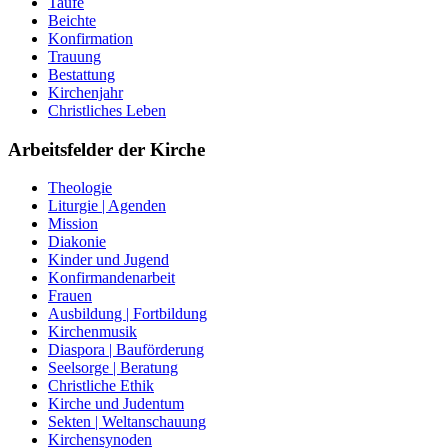
Taufe
Beichte
Konfirmation
Trauung
Bestattung
Kirchenjahr
Christliches Leben
Arbeitsfelder der Kirche
Theologie
Liturgie | Agenden
Mission
Diakonie
Kinder und Jugend
Konfirmandenarbeit
Frauen
Ausbildung | Fortbildung
Kirchenmusik
Diaspora | Bauförderung
Seelsorge | Beratung
Christliche Ethik
Kirche und Judentum
Sekten | Weltanschauung
Kirchensynoden