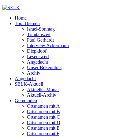
Home
Top-Themen
Israel-Sonntag
Trinitatiszeit
Paul Gerhardt
Interview Ackermann
Diepkloof
Lesenswert
Angedacht
Unser Bekenntnis
Archiv
Angedacht
SELK-Aktuell
Aktueller Monat
Aktuell-Archiv
Gemeinden
Ortsnamen mit A
Ortsnamen mit B
Ortsnamen mit C
Ortsnamen mit D
Ortsnamen mit E
Ortsnamen mit F