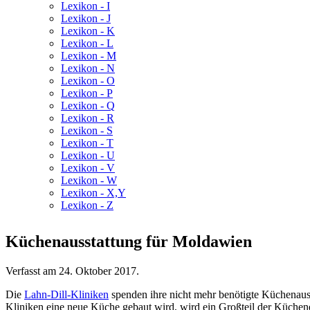
Lexikon - I
Lexikon - J
Lexikon - K
Lexikon - L
Lexikon - M
Lexikon - N
Lexikon - O
Lexikon - P
Lexikon - Q
Lexikon - R
Lexikon - S
Lexikon - T
Lexikon - U
Lexikon - V
Lexikon - W
Lexikon - X,Y
Lexikon - Z
Küchenausstattung für Moldawien
Verfasst am
24. Oktober 2017
.
Die
Lahn-Dill-Kliniken
spenden ihre nicht mehr benötigte Küchenaus
Kliniken eine neue Küche gebaut wird, wird ein Großteil der Küchen