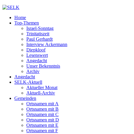
Home
Top-Themen
Israel-Sonntag
Trinitatiszeit
Paul Gerhardt
Interview Ackermann
Diepkloof
Lesenswert
Angedacht
Unser Bekenntnis
Archiv
Angedacht
SELK-Aktuell
Aktueller Monat
Aktuell-Archiv
Gemeinden
Ortsnamen mit A
Ortsnamen mit B
Ortsnamen mit C
Ortsnamen mit D
Ortsnamen mit E
Ortsnamen mit F