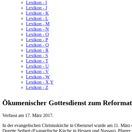
Lexikon - I
Lexikon - J
Lexikon - K
Lexikon - L
Lexikon - M
Lexikon - N
Lexikon - O
Lexikon - P
Lexikon - Q
Lexikon - R
Lexikon - S
Lexikon - T
Lexikon - U
Lexikon - V
Lexikon - W
Lexikon - X,Y
Lexikon - Z
Ökumenischer Gottesdienst zum Reformat
Verfasst am
17. März 2017
.
In der evangelischen Christuskirche in Oberursel wurde am 11. März 
Dorette Seibert (Evangelische Kirche in Hessen und Nassau), Pfarrer