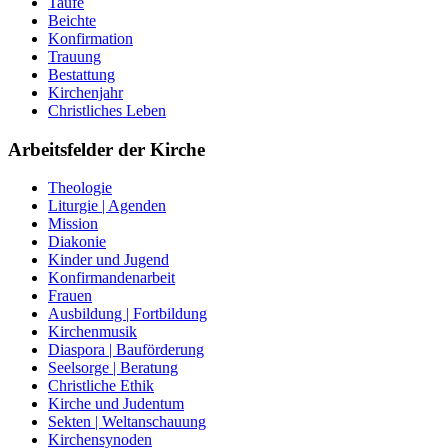
Taufe
Beichte
Konfirmation
Trauung
Bestattung
Kirchenjahr
Christliches Leben
Arbeitsfelder der Kirche
Theologie
Liturgie | Agenden
Mission
Diakonie
Kinder und Jugend
Konfirmandenarbeit
Frauen
Ausbildung | Fortbildung
Kirchenmusik
Diaspora | Bauförderung
Seelsorge | Beratung
Christliche Ethik
Kirche und Judentum
Sekten | Weltanschauung
Kirchensynoden