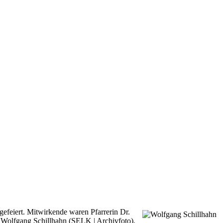
efeiert. Mitwirkende waren Pfarrerin Dr.
. Wolfgang Schillhahn (SELK | Archivfoto).