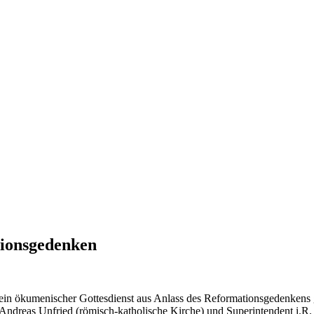
ionsgedenken
ein ökumenischer Gottesdienst aus Anlass des Reformationsgedenkens g
 Andreas Unfried (römisch-katholische Kirche) und Superintendent i.R