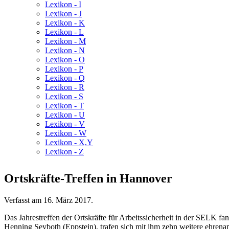
Lexikon - I
Lexikon - J
Lexikon - K
Lexikon - L
Lexikon - M
Lexikon - N
Lexikon - O
Lexikon - P
Lexikon - Q
Lexikon - R
Lexikon - S
Lexikon - T
Lexikon - U
Lexikon - V
Lexikon - W
Lexikon - X,Y
Lexikon - Z
Ortskräfte-Treffen in Hannover
Verfasst am
16. März 2017
.
Das Jahrestreffen der Ortskräfte für Arbeitssicherheit in der SELK f
Henning Seyboth (Eppstein), trafen sich mit ihm zehn weitere ehrenam