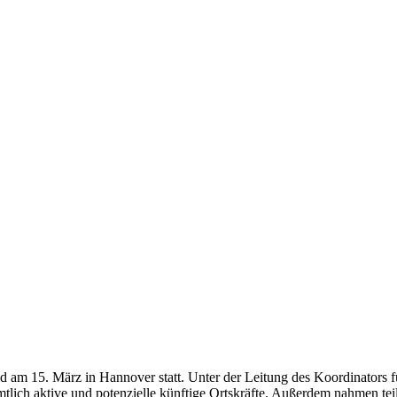
and am 15. März in Hannover statt. Unter der Leitung des Koordinators
tlich aktive und potenzielle künftige Ortskräfte. Außerdem nahmen tei