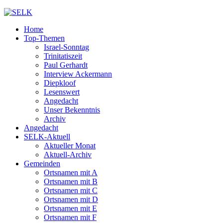
Home
Top-Themen
Israel-Sonntag
Trinitatiszeit
Paul Gerhardt
Interview Ackermann
Diepkloof
Lesenswert
Angedacht
Unser Bekenntnis
Archiv
Angedacht
SELK-Aktuell
Aktueller Monat
Aktuell-Archiv
Gemeinden
Ortsnamen mit A
Ortsnamen mit B
Ortsnamen mit C
Ortsnamen mit D
Ortsnamen mit E
Ortsnamen mit F