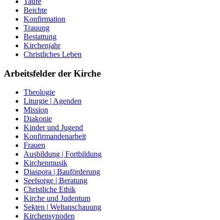
Taufe
Beichte
Konfirmation
Trauung
Bestattung
Kirchenjahr
Christliches Leben
Arbeitsfelder der Kirche
Theologie
Liturgie | Agenden
Mission
Diakonie
Kinder und Jugend
Konfirmandenarbeit
Frauen
Ausbildung | Fortbildung
Kirchenmusik
Diaspora | Bauförderung
Seelsorge | Beratung
Christliche Ethik
Kirche und Judentum
Sekten | Weltanschauung
Kirchensynoden