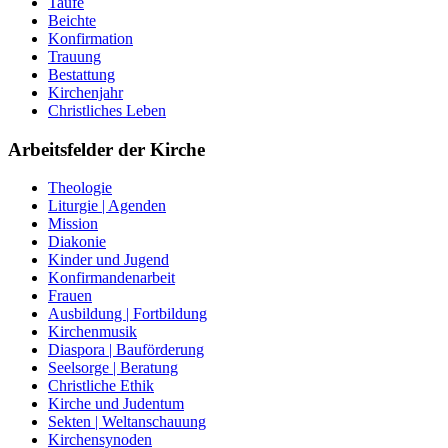
Taufe
Beichte
Konfirmation
Trauung
Bestattung
Kirchenjahr
Christliches Leben
Arbeitsfelder der Kirche
Theologie
Liturgie | Agenden
Mission
Diakonie
Kinder und Jugend
Konfirmandenarbeit
Frauen
Ausbildung | Fortbildung
Kirchenmusik
Diaspora | Bauförderung
Seelsorge | Beratung
Christliche Ethik
Kirche und Judentum
Sekten | Weltanschauung
Kirchensynoden