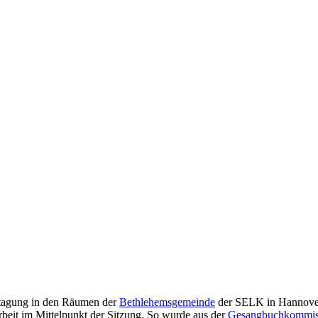
stagung in den Räumen der
Bethlehemsgemeinde
der SELK in Hannover
beit im Mittelpunkt der Sitzung. So wurde aus der
Gesangbuchkommis