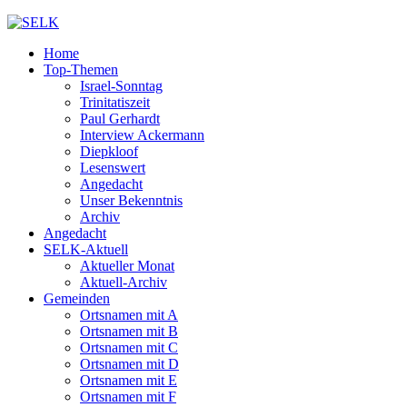
Home
Top-Themen
Israel-Sonntag
Trinitatiszeit
Paul Gerhardt
Interview Ackermann
Diepkloof
Lesenswert
Angedacht
Unser Bekenntnis
Archiv
Angedacht
SELK-Aktuell
Aktueller Monat
Aktuell-Archiv
Gemeinden
Ortsnamen mit A
Ortsnamen mit B
Ortsnamen mit C
Ortsnamen mit D
Ortsnamen mit E
Ortsnamen mit F