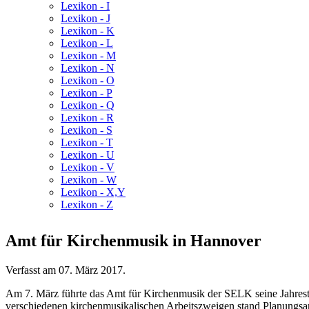
Lexikon - I
Lexikon - J
Lexikon - K
Lexikon - L
Lexikon - M
Lexikon - N
Lexikon - O
Lexikon - P
Lexikon - Q
Lexikon - R
Lexikon - S
Lexikon - T
Lexikon - U
Lexikon - V
Lexikon - W
Lexikon - X,Y
Lexikon - Z
Amt für Kirchenmusik in Hannover
Verfasst am
07. März 2017
.
Am 7. März führte das Amt für Kirchenmusik der SELK seine Jahre
verschiedenen kirchenmusikalischen Arbeitszweigen stand Planungsar