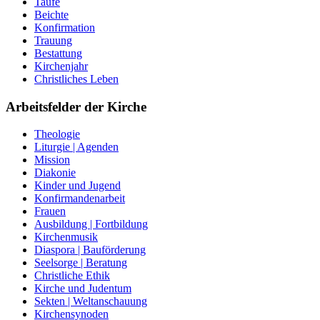
Taufe
Beichte
Konfirmation
Trauung
Bestattung
Kirchenjahr
Christliches Leben
Arbeitsfelder der Kirche
Theologie
Liturgie | Agenden
Mission
Diakonie
Kinder und Jugend
Konfirmandenarbeit
Frauen
Ausbildung | Fortbildung
Kirchenmusik
Diaspora | Bauförderung
Seelsorge | Beratung
Christliche Ethik
Kirche und Judentum
Sekten | Weltanschauung
Kirchensynoden