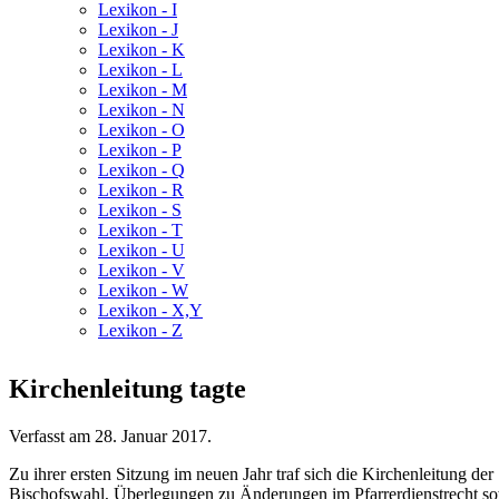
Lexikon - I
Lexikon - J
Lexikon - K
Lexikon - L
Lexikon - M
Lexikon - N
Lexikon - O
Lexikon - P
Lexikon - Q
Lexikon - R
Lexikon - S
Lexikon - T
Lexikon - U
Lexikon - V
Lexikon - W
Lexikon - X,Y
Lexikon - Z
Kirchenleitung tagte
Verfasst am
28. Januar 2017
.
Zu ihrer ersten Sitzung im neuen Jahr traf sich die Kirchenleitung 
Bischofswahl, Überlegungen zu Änderungen im Pfarrerdienstrecht s