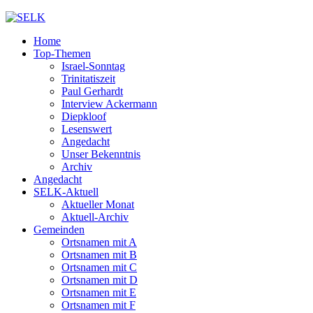
Home
Top-Themen
Israel-Sonntag
Trinitatiszeit
Paul Gerhardt
Interview Ackermann
Diepkloof
Lesenswert
Angedacht
Unser Bekenntnis
Archiv
Angedacht
SELK-Aktuell
Aktueller Monat
Aktuell-Archiv
Gemeinden
Ortsnamen mit A
Ortsnamen mit B
Ortsnamen mit C
Ortsnamen mit D
Ortsnamen mit E
Ortsnamen mit F