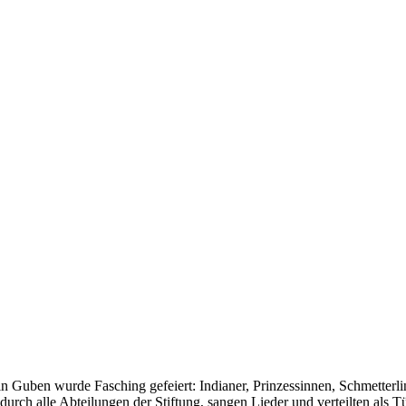
n Guben wurde Fasching gefeiert: Indianer, Prinzessinnen, Schmetterli
urch alle Abteilungen der Stiftung, sangen Lieder und verteilten als