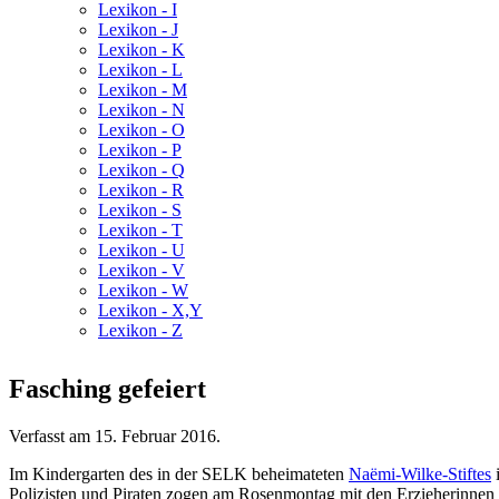
Lexikon - I
Lexikon - J
Lexikon - K
Lexikon - L
Lexikon - M
Lexikon - N
Lexikon - O
Lexikon - P
Lexikon - Q
Lexikon - R
Lexikon - S
Lexikon - T
Lexikon - U
Lexikon - V
Lexikon - W
Lexikon - X,Y
Lexikon - Z
Fasching gefeiert
Verfasst am
15. Februar 2016
.
Im Kindergarten des in der SELK beheimateten
Naëmi-Wilke-Stiftes
i
Polizisten und Piraten zogen am Rosenmontag mit den Erzieherinnen d