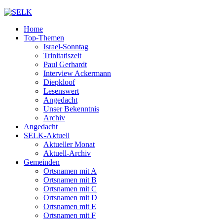
Home
Top-Themen
Israel-Sonntag
Trinitatiszeit
Paul Gerhardt
Interview Ackermann
Diepkloof
Lesenswert
Angedacht
Unser Bekenntnis
Archiv
Angedacht
SELK-Aktuell
Aktueller Monat
Aktuell-Archiv
Gemeinden
Ortsnamen mit A
Ortsnamen mit B
Ortsnamen mit C
Ortsnamen mit D
Ortsnamen mit E
Ortsnamen mit F