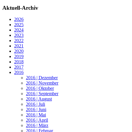
Aktuell-Archiv
2026
2025
2024
2023
2022
2021
2020
2019
2018
2017
2016
2016 | Dezember
2016 | November
2016 | Oktober
2016 | September
2016 | August
2016 | Juli
2016 | Juni
2016 | Mai
2016 | April
2016 | März
2016 | Februar