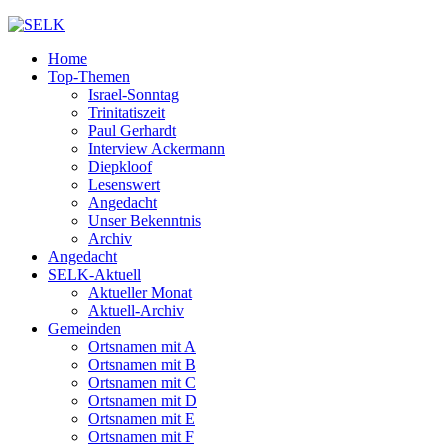
Home
Top-Themen
Israel-Sonntag
Trinitatiszeit
Paul Gerhardt
Interview Ackermann
Diepkloof
Lesenswert
Angedacht
Unser Bekenntnis
Archiv
Angedacht
SELK-Aktuell
Aktueller Monat
Aktuell-Archiv
Gemeinden
Ortsnamen mit A
Ortsnamen mit B
Ortsnamen mit C
Ortsnamen mit D
Ortsnamen mit E
Ortsnamen mit F