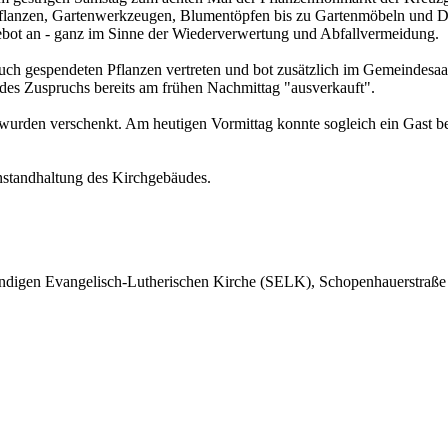
Pflanzen, Gartenwerkzeugen, Blumentöpfen bis zu Gartenmöbeln und Dek
bot an - ganz im Sinne der Wiederverwertung und Abfallvermeidung.
ch gespendeten Pflanzen vertreten und bot zusätzlich im Gemeindesaal
des Zuspruchs bereits am frühen Nachmittag "ausverkauft".
urden verschenkt. Am heutigen Vormittag konnte sogleich ein Gast be
Instandhaltung des Kirchgebäudes.
ändigen Evangelisch-Lutherischen Kirche (SELK), Schopenhauerstraße