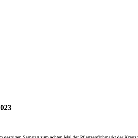
2023
 am gestrigen Samstag zum achten Mal der Pflanzenflohmarkt der Kreu