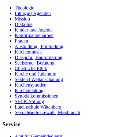
Theologie
Liturgie | Agenden
Mission
Diakonie
Kinder und Jugend
Konfirmandenarbeit
Frauen
Ausbildung | Fortbildung
Kirchenmusik
Diaspora | Bauförderung
Seelsorge | Beratung
Christliche Ethik
Kirche und Judentum
Sekten | Weltanschauung
Kirchensynoden
Kirchenleitung
Synodalkommissionen
SELK-Stiftung
Lateinschule Wittenberg
Sexualisierte Gewalt | Missbrauch
Service
Amt für Gemeindedienst