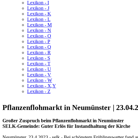
Lexikon - I
Lexikon - J
Lexikon - K
Lexikon - L
Lexikon - M
Lexikon - N
Lexikon - O
Lexikon - P
Lexikon - Q
Lexikon - R
Lexikon - S
Lexikon - T
Lexikon - U
Lexikon - V
Lexikon - W
Lexikon - X,Y
Lexikon - Z
Pflanzenflohmarkt in Neumünster | 23.04.
Großer Zuspruch beim Pflanzenflohmarkt in Neumünster
SELK-Gemeinde: Guter Erlös für Instandhaltung der Kirche
Neumünster, 23.4.2023 - selk - Bei schönstem Frühlingswetter fand