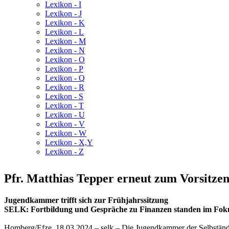
Lexikon - I
Lexikon - J
Lexikon - K
Lexikon - L
Lexikon - M
Lexikon - N
Lexikon - O
Lexikon - P
Lexikon - Q
Lexikon - R
Lexikon - S
Lexikon - T
Lexikon - U
Lexikon - V
Lexikon - W
Lexikon - X,Y
Lexikon - Z
Pfr. Matthias Tepper erneut zum Vorsitzen
Jugendkammer trifft sich zur Frühjahrssitzung
SELK: Fortbildung und Gespräche zu Finanzen standen im Fok
Homberg/Efze, 18.03.2024 – selk – Die Jugendkammer der Selbständi