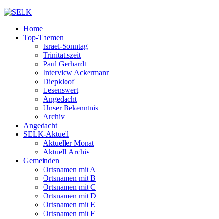
Home
Top-Themen
Israel-Sonntag
Trinitatiszeit
Paul Gerhardt
Interview Ackermann
Diepkloof
Lesenswert
Angedacht
Unser Bekenntnis
Archiv
Angedacht
SELK-Aktuell
Aktueller Monat
Aktuell-Archiv
Gemeinden
Ortsnamen mit A
Ortsnamen mit B
Ortsnamen mit C
Ortsnamen mit D
Ortsnamen mit E
Ortsnamen mit F