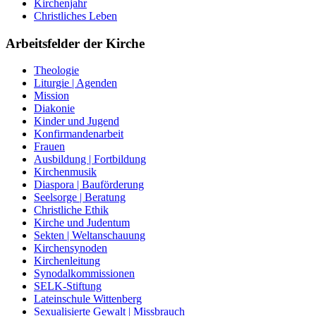
Kirchenjahr
Christliches Leben
Arbeitsfelder der Kirche
Theologie
Liturgie | Agenden
Mission
Diakonie
Kinder und Jugend
Konfirmandenarbeit
Frauen
Ausbildung | Fortbildung
Kirchenmusik
Diaspora | Bauförderung
Seelsorge | Beratung
Christliche Ethik
Kirche und Judentum
Sekten | Weltanschauung
Kirchensynoden
Kirchenleitung
Synodalkommissionen
SELK-Stiftung
Lateinschule Wittenberg
Sexualisierte Gewalt | Missbrauch