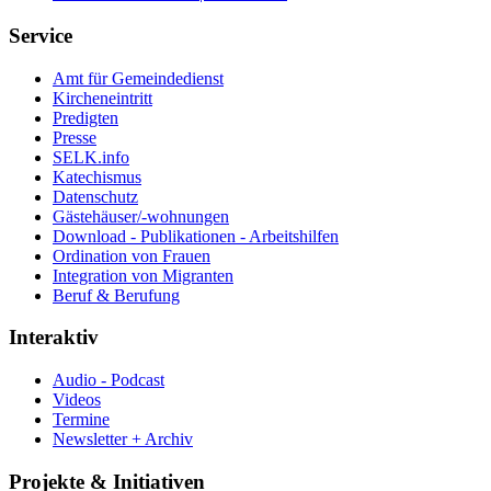
Service
Amt für Gemeindedienst
Kircheneintritt
Predigten
Presse
SELK.info
Katechismus
Datenschutz
Gästehäuser/-wohnungen
Download - Publikationen - Arbeitshilfen
Ordination von Frauen
Integration von Migranten
Beruf & Berufung
Interaktiv
Audio - Podcast
Videos
Termine
Newsletter + Archiv
Projekte & Initiativen