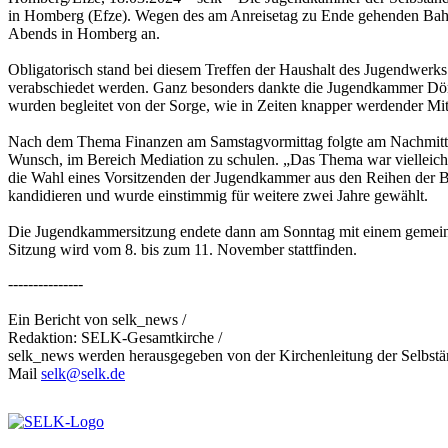
in Homberg (Efze). Wegen des am Anreisetag zu Ende gehenden Bahnst
Abends in Homberg an.
Obligatorisch stand bei diesem Treffen der Haushalt des Jugendwer
verabschiedet werden. Ganz besonders dankte die Jugendkammer Dörte
wurden begleitet von der Sorge, wie in Zeiten knapper werdender Mit
Nach dem Thema Finanzen am Samstagvormittag folgte am Nachmittag
Wunsch, im Bereich Mediation zu schulen. „Das Thema war vielleicht
die Wahl eines Vorsitzenden der Jugendkammer aus den Reihen der Be
kandidieren und wurde einstimmig für weitere zwei Jahre gewählt.
Die Jugendkammersitzung endete dann am Sonntag mit einem gemein
Sitzung wird vom 8. bis zum 11. November stattfinden.
---------------
Ein Bericht von selk_news /
Redaktion: SELK-Gesamtkirche /
selk_news werden herausgegeben von der Kirchenleitung der Selbst
Mail
selk@selk.de