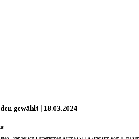
den gewählt | 18.03.2024
us
gen Evangelisch-Lutherischen Kirche (SELK) traf sich vom 8. bis zum