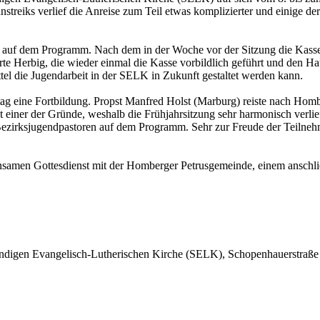
reiks verlief die Anreise zum Teil etwas komplizierter und einige de
ks auf dem Programm. Nach dem in der Woche vor der Sitzung die Kas
 Herbig, die wieder einmal die Kasse vorbildlich geführt und den Hau
tel die Jugendarbeit in der SELK in Zukunft gestaltet werden kann.
 eine Fortbildung. Propst Manfred Holst (Marburg) reiste nach Hombe
 einer der Gründe, weshalb die Frühjahrsitzung sehr harmonisch verlie
zirksjugendpastoren auf dem Programm. Sehr zur Freude der Teilnehmen
samen Gottesdienst mit der Homberger Petrusgemeinde, einem anschli
ändigen Evangelisch-Lutherischen Kirche (SELK), Schopenhauerstraße