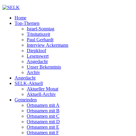
Home
Top-Themen
Israel-Sonntag
Trinitatiszeit
Paul Gerhardt
Interview Ackermann
Diepkloof
Lesenswert
Angedacht
Unser Bekenntnis
Archiv
Angedacht
SELK-Aktuell
Aktueller Monat
Aktuell-Archiv
Gemeinden
Ortsnamen mit A
Ortsnamen mit B
Ortsnamen mit C
Ortsnamen mit D
Ortsnamen mit E
Ortsnamen mit F