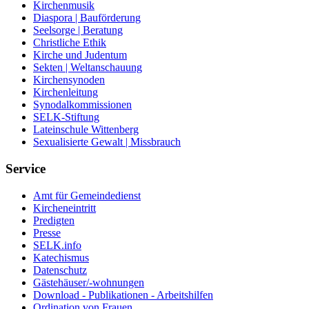
Kirchenmusik
Diaspora | Bauförderung
Seelsorge | Beratung
Christliche Ethik
Kirche und Judentum
Sekten | Weltanschauung
Kirchensynoden
Kirchenleitung
Synodalkommissionen
SELK-Stiftung
Lateinschule Wittenberg
Sexualisierte Gewalt | Missbrauch
Service
Amt für Gemeindedienst
Kircheneintritt
Predigten
Presse
SELK.info
Katechismus
Datenschutz
Gästehäuser/-wohnungen
Download - Publikationen - Arbeitshilfen
Ordination von Frauen