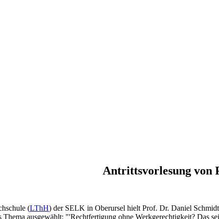
Antrittsvorlesung von 
hschule (
LThH
) der SELK in Oberursel hielt Prof. Dr. Daniel Schmid
as Thema ausgewählt: "'Rechtfertigung ohne Werkgerechtigkeit? Das sei