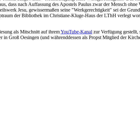
raus, dass nach Auffassung des Apostels Paulus zwar der Mensch ohne 
Heilswerk Jesu, gewissermaßen seine "Werkgerechtigkeit" sei der Grun
traum der Bibliothek im Christiane-Kluge-Haus der LThH verlegt worde
esung als Mitschnitt auf ihrem
YouTube-Kanal
zur Verfügung gestellt, 
r in Groß Oesingen (und währenddessen als Propst Mitglied der Kirche