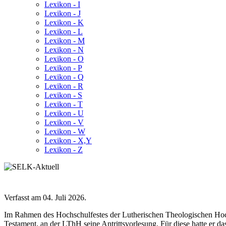
Lexikon - I
Lexikon - J
Lexikon - K
Lexikon - L
Lexikon - M
Lexikon - N
Lexikon - O
Lexikon - P
Lexikon - Q
Lexikon - R
Lexikon - S
Lexikon - T
Lexikon - U
Lexikon - V
Lexikon - W
Lexikon - X,Y
Lexikon - Z
Verfasst am
04. Juli 2026
.
Im Rahmen des Hochschulfestes der Lutherischen Theologischen Hoc
Testament, an der LThH seine Antrittsvorlesung. Für diese hatte er d