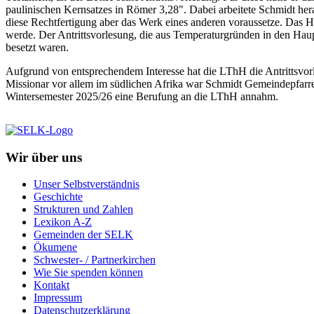
paulinischen Kernsatzes in Römer 3,28". Dabei arbeitete Schmidt he
diese Rechtfertigung aber das Werk eines anderen voraussetze. Das 
werde. Der Antrittsvorlesung, die aus Temperaturgründen in den Haup
besetzt waren.
Aufgrund von entsprechendem Interesse hat die LThH die Antrittsvorl
Missionar vor allem im südlichen Afrika war Schmidt Gemeindepfarre
Wintersemester 2025/26 eine Berufung an die LThH annahm.
Wir über uns
Unser Selbstverständnis
Geschichte
Strukturen und Zahlen
Lexikon A-Z
Gemeinden der SELK
Ökumene
Schwester- / Partnerkirchen
Wie Sie spenden können
Kontakt
Impressum
Datenschutzerklärung