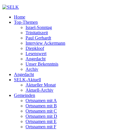
Home
Top-Themen
Israel-Sonntag
Trinitatiszeit
Paul Gerhardt
Interview Ackermann
Diepkloof
Lesenswert
Angedacht
Unser Bekenntnis
Archiv
Angedacht
SELK-Aktuell
Aktueller Monat
Aktuell-Archiv
Gemeinden
Ortsnamen mit A
Ortsnamen mit B
Ortsnamen mit C
Ortsnamen mit D
Ortsnamen mit E
Ortsnamen mit F