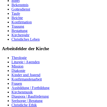
Bibel
Bekenntnis
Gottesdienst
Taufe
Beichte
Konfirmation
Trauung
Bestattung
Kirchenjahr
Christliches Leben
Arbeitsfelder der Kirche
Theologie
Liturgie | Agenden
Mission
Diakonie
Kinder und Jugend
Konfirmandenarbeit
Frauen
Ausbildung | Fortbildung
Kirchenmusik
Diaspora | Bauförderung
Seelsorge | Beratung
Christliche Ethik