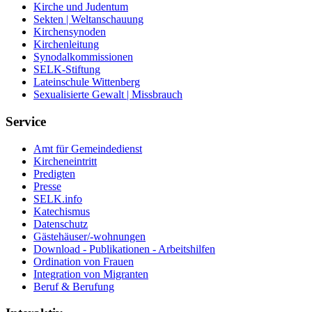
Kirche und Judentum
Sekten | Weltanschauung
Kirchensynoden
Kirchenleitung
Synodalkommissionen
SELK-Stiftung
Lateinschule Wittenberg
Sexualisierte Gewalt | Missbrauch
Service
Amt für Gemeindedienst
Kircheneintritt
Predigten
Presse
SELK.info
Katechismus
Datenschutz
Gästehäuser/-wohnungen
Download - Publikationen - Arbeitshilfen
Ordination von Frauen
Integration von Migranten
Beruf & Berufung