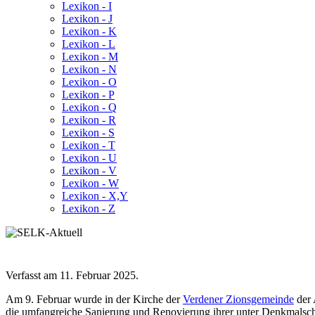
Lexikon - I
Lexikon - J
Lexikon - K
Lexikon - L
Lexikon - M
Lexikon - N
Lexikon - O
Lexikon - P
Lexikon - Q
Lexikon - R
Lexikon - S
Lexikon - T
Lexikon - U
Lexikon - V
Lexikon - W
Lexikon - X,Y
Lexikon - Z
Verfasst am
11. Februar 2025
.
Am 9. Februar wurde in der Kirche der
Verdener Zionsgemeinde
der 
die umfangreiche Sanierung und Renovierung ihrer unter Denkmalschu