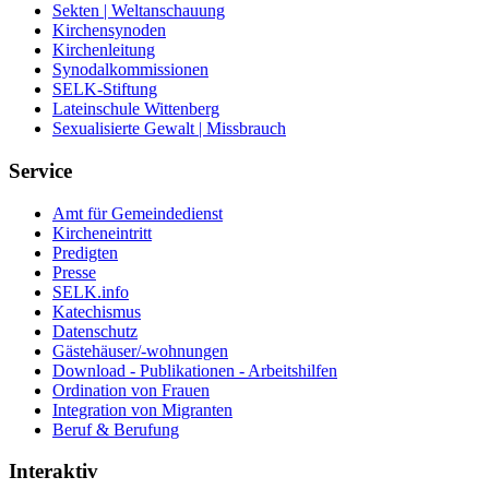
Sekten | Weltanschauung
Kirchensynoden
Kirchenleitung
Synodalkommissionen
SELK-Stiftung
Lateinschule Wittenberg
Sexualisierte Gewalt | Missbrauch
Service
Amt für Gemeindedienst
Kircheneintritt
Predigten
Presse
SELK.info
Katechismus
Datenschutz
Gästehäuser/-wohnungen
Download - Publikationen - Arbeitshilfen
Ordination von Frauen
Integration von Migranten
Beruf & Berufung
Interaktiv