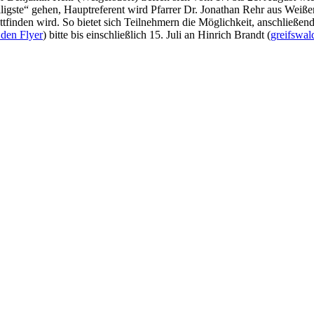
iligste“ gehen, Hauptreferent wird Pfarrer Dr. Jonathan Rehr aus Weißenf
tfinden wird. So bietet sich Teilnehmern die Möglichkeit, anschließend
 den Flyer
) bitte bis einschließlich 15. Juli an Hinrich Brandt (
greifswa