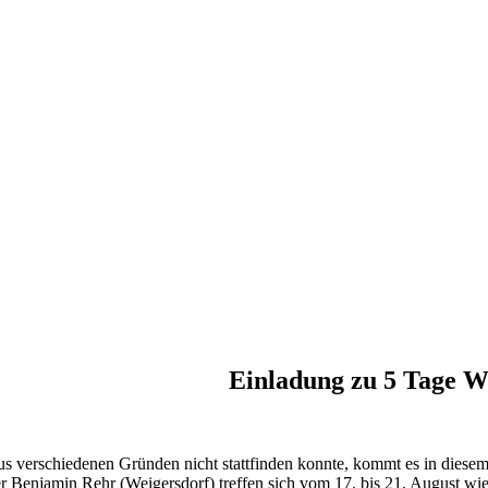
Einladung zu 5 Tage W
us verschiedenen Gründen nicht stattfinden konnte, kommt es in diese
er Benjamin Rehr (Weigersdorf) treffen sich vom 17. bis 21. August w