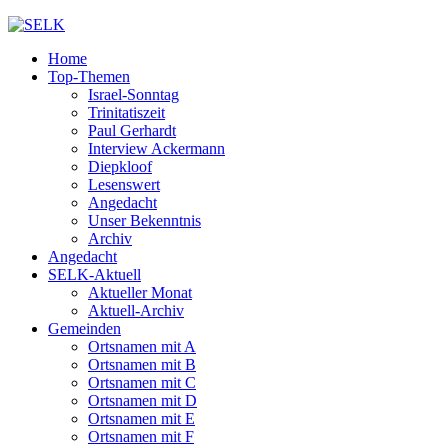
Home
Top-Themen
Israel-Sonntag
Trinitatiszeit
Paul Gerhardt
Interview Ackermann
Diepkloof
Lesenswert
Angedacht
Unser Bekenntnis
Archiv
Angedacht
SELK-Aktuell
Aktueller Monat
Aktuell-Archiv
Gemeinden
Ortsnamen mit A
Ortsnamen mit B
Ortsnamen mit C
Ortsnamen mit D
Ortsnamen mit E
Ortsnamen mit F