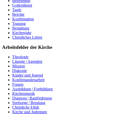
Bekenntnis
Gottesdienst
Taufe
Beichte
Konfirmation
Trauung
Bestattung
Kirchenjahr
Christliches Leben
Arbeitsfelder der Kirche
Theologie
Liturgie | Agenden
Mission
Diakonie
Kinder und Jugend
Konfirmandenarbeit
Frauen
Ausbildung | Fortbildung
Kirchenmusik
Diaspora | Bauförderung
Seelsorge | Beratung
Christliche Ethik
Kirche und Judentum