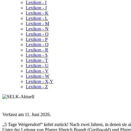
Lexikon - I
Lexikon - J
Lexikon - K
Lexikon - L
Lexikon - M
Lexikon - N
Lexikon - O
Lexikon - P
Lexikon - Q
Lexikon - R
Lexikon - S
Lexikon - T
Lexikon - U
Lexikon - V
Lexikon - W
Lexikon - X,Y
Lexikon - Z
Verfasst am
11. Juni 2026
.
„5 Tage Weigersdorf“ kehrt zurück! Nach zwei Jahren, in denen sie a
Unter der Leitung von Pfarrer Hinrich Brandt (Greifswald) und Pfarr